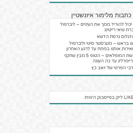
כתבות מלימור איזנשטיין
יכול להוריד ממך את העיניים – ליברפול
רת שיאי רייטינג
זגלוס גרסת הדשא
 בראש – מנצ'סטר סיטי וליברפול
ירות אותנו במתח עד לרגע האחרון
חמשת המופלאים – הטופ 5 מבין שחקני
יימרליג עד כה העונה
בי הפרטי של יואב כץ