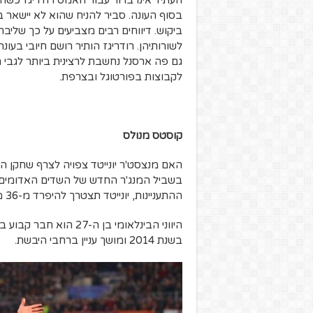
העתיד אינו ברור עבור חאמס רודריגז כשה
בסוף העונה. סביר להניח שהוא לא יישאר בה
ביקוש. דיווחים רבים מצביעים על כך שלי
לשורותיהן. רודריגז הותיר רושם חיובי בעונ
לקבוצות בפורטוגל ובצרפת.
קוסטס מנולס
האם מנצסט'ר יונייטד צפויה לצרף שחקן הג
בשביל המנג'ר החדש של השדים האדומים א
ההתעניינות, יונייטד תצטרך להיפרד מ-36 מיליון יורו לפי סעיף השחרור בחוזה של השחקן.
היווני הבינלאומי בן ה
בשנת 2014 ומושך עניין ברחבי היבשת.