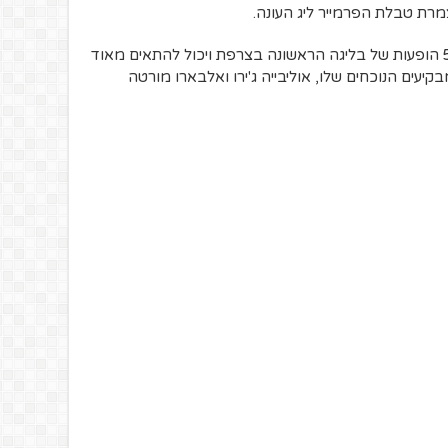
רת טבלת הפרמייר ליג העונה.
השחקן בן ה-31 הבקיע 324 שערים ב-515 הופעות של בליגה הראשונה בצרפת ויכול להתאים מאוד
עים הנוכחים שלו, אוליבייה ג'ירו ואלבארו מורטה