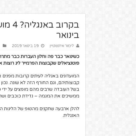
בקרוב
בינואר
לימור איזנשטיין
19 בינואר 2019
ה
כשינואר כבר פה וחלון העברות כבר מתרח
פוטנציאלים שקבוצות הפרמייר ליג רוצות א
המועדונים באגליה לעיתים קרובות מפנים
קבוצותיהם, וגם החורף הזה לא שונה. נכו
בשל העובדה שרבים מהם מופצים על ידי סוכ
ממשיכים את המגמה – נדידת כוכבים ושחק
להלן ארבעה שחקנים מהטופ של הליגות הא
האנגלית.