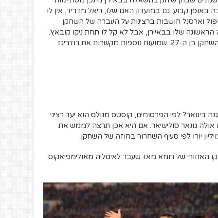
שנתיים שבהן שיחק בהשאלה בבאיירן מינכן מסתיימות
 באופן קבוע. גם במועדון האם שלו, ריאל מדריד, אין לו
ברפול וארסנל חושבות ברצינות על העברה של השחקן
ה הראשונה שלו בבאיירן, אבל לא קל לו תחת ניקו קובאץ'.
גם פה ארסנל נחשבת לרצינית ביותר לגבי השחקן בן ה-27. שמועות נוספות מקשרות את רודריגז
נה בינואר? לפי הפרסומים, קוסטס מנולס הוא יעד רציני
ולה גונאר סולישיאר. אם היא אכן תרצה לממש את
-27 הוא חבר קבוע בקו האחורי של רומא מאז שעבר לאיטליה מאולימפיאקוס