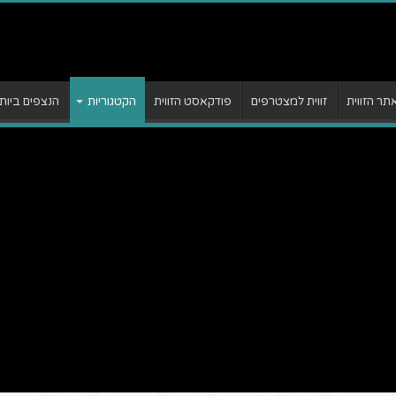
ר הזווית
זווית למצטרפים
פודקאסט הזווית
הקטגוריות
הנצפים ביות