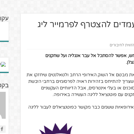
עקו
 באנגליה? 4 מועמדים להצטרף לפרמייר ליג
זווית לחיבורים
ש, אפשר להסתכל אל עבר אנגליה ועל שחקנים
צלן
.
 את מבטם אל השוק האירופי הרחב ולטאלנטים שיחזקו את
ן שצריך להתייחס בזהירות ראויה לפרסומים ברחבי היבשת
בקטנ
נים או בעלי אינטרסים, אבל הדיווחיים העקשניים
נים עם פוטנציאל לליגה העשירה באירופה.
ירופאיות ששמם כבר מקושר כפוטנציאלים לעבור לליגה