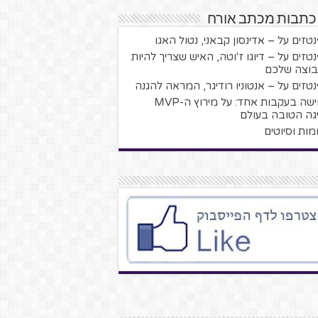
 כתבות מכתב אורח
טזים על – אדינסון קבאני, נטול האגו
טזים על – דיוגו ז'וטה, האיש שצריך להיות
וצה שלכם
טזים על – אנטוניו רודיגר, המראה להגנה
חמישה בעקבות אחד: על מירוץ ה-MVP
גה הטובה בעולם
מות וסיוטים