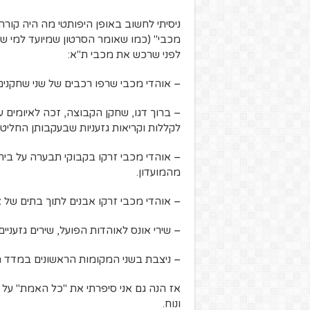
ניסיתי לחשוב באופן היפותטי מה היה קור
מכבי" (כמו שאומר הסרטון שמיועד למי ש
לפני שרכש את מכבי ת"א:
– אוהדי מכבי שרפו רכבים של שני שחקנים 
– ברוך דגו, שחקן הקבוצה, זכה לאיומים על
לקללות וקריאות גזעניות שבעקבותן החליט
– אוהדי מכבי זרקו בקבוקי תבערה על ביתו 
מהמועדון.
– אוהדי מכבי זרקו אבנים לתוך בתים של א
– שירי אונס לאוהדות הפועל, שירים גזעניים,
– ניצבת בשני המקומות הראשונים במדד ה
אז הנה גם אני סיפרתי את "כל האמת" על 
ונוח.