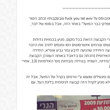
——————————————
שורה תחתונה, אני מבין את הטרנד הציני שמבוסס על fuck you tel aviv שבעקבותיו נכתב הטור
תתפרקי כבר הפועל" באתר הזה, אבל בסופו של דבר,
רי הקבוצה הזאת בכל מקום, מגיע בכמויות גדולות
שים וגורמים אינטרסנטים ניסו ומנסים לחרב את הדבר
ה היחידה שהגיעה לרבע גמר גביע אופ"א, היחידה
תים בליגה האירופית (וזכתה גם בדאבל באותה העונה), הקבוצה
היחידה שזכתה 3 פעמים ברציפות בגביע המדינה, השנייה בגודלה מבחינת מס' האליפויות (13, אחרי
ם ומגעילים שנעשו ע"י גורמים בקהל של הפועל, אבל זה
א מגיע לקהל הזה קבוצה לגיטימית בליגת העל, עם