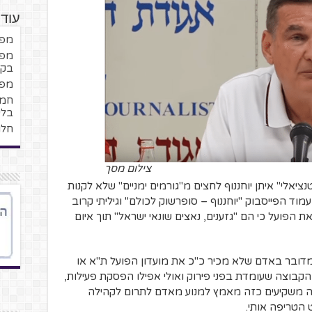
עוד
מפנ
מפנ
בקב
מפנ
בלי
חלו
צילום מסך
אלי" איתן יוחננוף לחצים מ"גורמים ימניים" שלא לקנות
ד הפייסבוק "יוחננוף – סופרשוק לכולם" וגיליתי קרוב
ת את הפועל כי הם "גזענים, נאצים שונאי ישראל" תוך איום
ובר באדם שלא מכיר כ"כ את מועדון הפועל ת"א או
הקבוצה שעומדת בפני פירוק ואולי אפילו הפסקת פעילות,
 משקיעים כזה מאמץ למנוע מאדם לתרום לקהילה
הטריפה אותי.