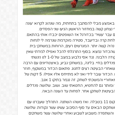
באמצע מבלי להסתבך בתחתית, מה שנהוג לקרוא ׳עונה
 נצחון קשה במחזור הראשון הגיעו שני הפסדים.
בר ׳עשיר׳ בכדורגל אז השופטים יכבדו אותי בהתאם.
 אותי למקלחת קרה ובדיעבד, סטירה מוקדמת שגרמה לי לנחות
נהיה קשה יותר. המגרשים רעים, הרוחות במשחקי בית
שהכדור נמצא. בסוף התרגלתי להכל ואפילו למדתי שאין
דבר כזה לסיים קריירה עם 100 אחוז מהנקודה הלבנה. נגד אסי גלבוע במצב של 1-0 לנו ניגשתי
דלים בחיי. בליגה, במשחקי גביע, באיצטדיונים עם הרבה
 שאחרי הבעיטה רצים לחגוג. פתאום הכדור במשקוף, חוזר
למגרש ואני קופא. לא יודע מה עושים עכשיו. הכדור עובר לידי ואני לא מתייחס אליו אפילו. 5 דקות של
קפאון במשחק עד ששמתי את ההחטאה מאחוריי והמשכתי לשחק. זה נגמר בתיקו 1 אגב.
מותר גם להחטיא, החטאתי שוב. ושוב. שלושה פנדלים.
בעיטות לשחקן אחר. לפחות עד העונה הבאה.
אחד עשר משחקים, אחת עשרה נקודות, מקום 11 בטבלה. ואז משהו השתנה. התהליך שעברנו עם
חקים הבאים עד סוף הסיבוב עשינו עשר נקודות. שלושה
כה והשתפרה משבוע לשבוע ואחרי שלושה עשר משחקים