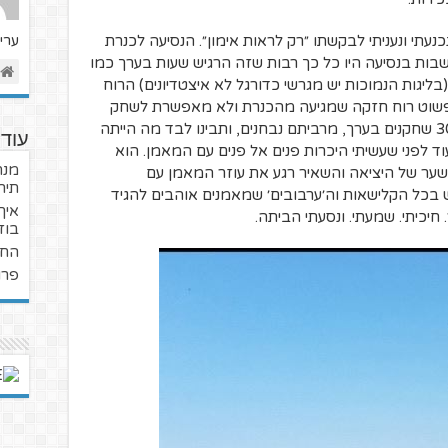
כנעתי ונעניתי לבקשתו ״רק לראות אימון״. הנסיעה לכנרת
ערי
3 דקות, אבל המחשבות בנסיעה היו כל כך רבות שזה הרגיש שעות בערך כמו
יגות הנמוכות יש מגרשי כדורגל לא איצטדיונים) הרוח
. פשוט רוח חזקה שמגיעה מהכנרת ולא מאפשרת לשחק
כדורגל. תוסיפו לזה אימון של טרום עונה, 30 שחקנים בערך, מרביתם נבחנים, ותבינו לבד מה הייתה
עוד
וד לפני שעשיתי היכרות פנים אל פנים עם המאמן. הוא
מנת
ער של היציאה והשאיר רגע את עוזר המאמן עם
תיר
 בכל הקלישאות וה׳ערבובים׳ שמאמנים אוהבים להגיד
איך
חיכיתי. שמעתי. ונסעתי הביתה.
בוז
החי
פרו