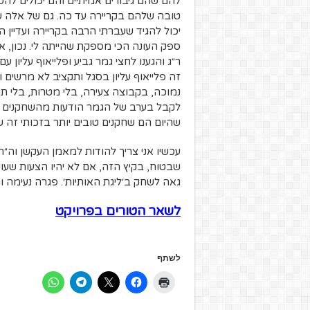
להם שהם גיבורים אמיתיים והם יכולים לה
טובה שלהם בקריירה עד כה. גם של אלה ש
יכול להגיד שעברתי הרבה בקריירה ועדיין 
ספק העונה הכי מספקת שהייתה לי. נכון, אי
ר״ג והגענו לחצי גמר גביע ופלייאוף עליון 
זה פלייאוף עליון בסגל ותקציב לא מרשים ו
נמוכה, בקבוצה צעירה, בלי מטרות, בלי תק
לקבל בערב של הגמר הודעות מהשחקנים ש
שהיום הם שחקנים טובים יותר בזכותי זה ש
עכשיו אני צריך להודות למאמן העקשן וה״ח
שבטוח, בקיץ הזה, אם לא יהיו הצעות שעונו
גאה לשחק ב׳ליגת האותיות׳. פגרה נעימה ומחכה 
לשאר הטורים בפרויקט
לשתף