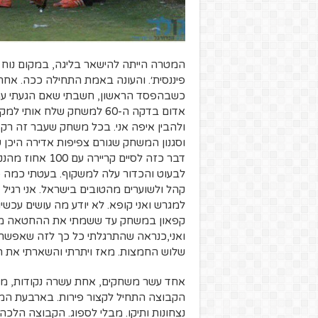
המטרה הייתה להישאר בליגה, במקום נוח 
פיננסית׳. והעונה באמת התחילה ככה. אחרי
כשבהפסד הראשון, חשבתי שאם הגעתי עם ע
אדום בדקה ה-60 למשחק שלח
ולהבין איפה אני. בכל משחק שעבר זה רק 
וסגנון המשחק שגורם צפיפות אדירה היכן 
לבעוט והכדור עלה למשקוף. בעטתי כמה פנ
קהל ולשוערים מהטובים בישראל. אני רגיל
ואני,כנראה שהתרגלתי כל כך לזה שאפשר ו
שלוש החמצות. מאז ויתרתי והשארתי את ה
הקבוצה התחיל לקצור פירות. בארבעת המש
נצחונות ותיקו. מבלי לספוג. הקבוצה הל