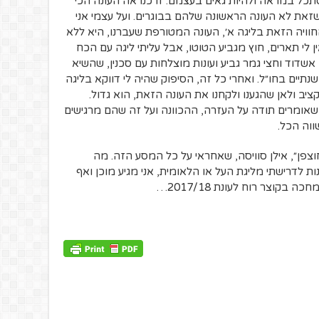
סתכל במראה ולהיות גאים בעצמם. זו כנראה העונה הכי
זאת לא העונה הראשונה שלהם בבוגרים. ועל עצמי אני
החוויה הזאת בליגה א׳, העונה המטורפת שעברנו, היא ללא
ן לי תארים, חוץ מגביע הטוטו, אבל עליתי ליגה עם הכח
עם אשדוד וחצי גמר גביע ועונות מוצלחות עם סכנין, שהשיא
שנתיים בחו״ל. ואחרי כל זה, הסיפוק שהיה לי דווקא בליגה
ציב ולאן שהגענו ולקחנו את העונה הזאת, הוא גדול.
אומרים תודה על העזרה, ההכוונה ועל זה שהם מרגישים
ווה הכל.
וצפן״, אילן סוויסה, שאחראי על כל המסע הזה. מה
ת לדרישתי מליגת העל או הלאומית, אני מגיע מוכן ואף
בקוצר רוח לעונת 2017/18…