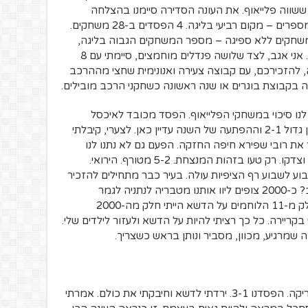
שווה פלייאוף. את העונה הסדירה סיימנו בהצלחה
אדירה לכל הדעות ובכל הקטגוריות. קצת מספרים – מקום רביעי בליגה. 4 הפסדים ב-28 משחקים.
שערי חובה -ההגנה השניה בליגה, 18 משחקים ללא ספיגה – מספר המשחקים הגבוה בליגה,
ואפילו מקום שני בתחרות הקבוצה ההוגנת. אני אגב, לצד שלושה פנדלים מוחמצים, סיימתי עם 8
 להזכירכם, עם קבוצה צעירה ואנונימית שחצי מההרכב
בקבוצת בוגרים או שנה ראשונה כשחקני הרכב מובילים.
ו לנו סיכוי במשחקי הפלייאוף. הפסד מכובד לאיכסל
ויוצאים לחופש, זה מה שהימרו כולם. נצחון גדול 2-1 וההפתעה של השנה עדיין כאן. לצערי, קיבלתי
ת רובי שפירא חיפה החזקה. הפעם גם לא נתנו לנו
להפסיד בכבוד. אמרו שזה יגמר בתבוסה. וצדקו. רק טעו בזהות המנצחת. 5-2 מטורף. הירואי.
ע לשבוע רף הציפיות עולה. בעיר כבר מתחילים להזכיר
לנו שזה כבר קרה פעם אחת ולמה לא שוב? כ-2000 צופים ליוו אותנו מטבריה לנתניה לגמר
המחוזות נגד כפר קאסם. במקום להיות חלק מ-11 הלוחמים על הדשא הייתי חלק מה-2000
קריירה. כל כך רציתי להיות על הדשא ולעזור לילדים שלי.
 שמרגיע, מכוון, מסביר ונותן בראש כשצריך.
התפקיד שלי בגמר הזה הגיע רק אחרי השריקה. הפסדנו 3-1. ירדתי לדשא וחיבקתי את כולם. אמרתי