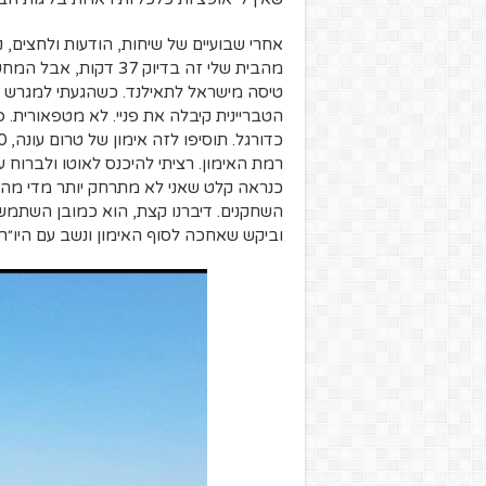
אחרי שבועיים של שיחות, הודעות ולחצים, נ
מהבית שלי זה בדיוק 7
טיסה מישראל לתאילנד. כשהגעתי למגרש (בל
הטבריינית קיבלה את פניי. לא מטפאורית
רמת האימון. רציתי להיכנס לאוטו ולברוח ע
כנראה קלט שאני לא מתרחק יותר מדי מהש
השחקנים. דיברנו קצת, הוא כמובן השתמש
וביקש שאחכה לסוף האימון ונשב עם היו״ר. 