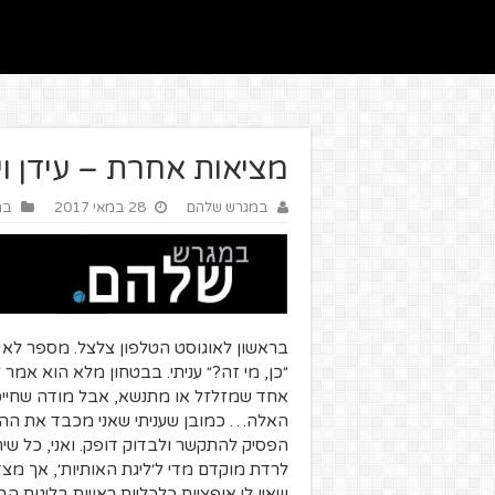
מציאות אחרת – עידן וי
במגרש שלהם
28 במאי 2017
במ
בראשון לאוגוסט הטלפון צלצל. מספר לא מוכ
״כן, מי זה?״ עניתי. בבטחון מלא הוא אמר ״
אחד שמזלזל או מתנשא, אבל מודה שחייכתי
האלה… כמובן שעניתי שאני מכבד את ההצע
הפסיק להתקשר ולבדוק דופק. ואני, כל 
לרדת מוקדם מדי ל׳ליגת האותיות׳, אך מצד
שאין לי אופציות כלכליות ראויות בליגות הב