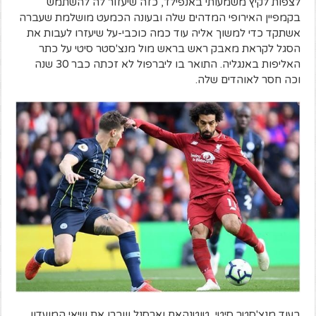
לצפות לקיץ משמעותי באנפילד, כזה שיעזור לה להשתמש
בקמפיין האירופי המדהים שלה ובעונה הכמעט מושלמת שעברה
אשתקד כדי למשוך אליה עוד כמה כוכבי-על שיעזרו לעבות את
הסגל לקראת מאבק ראש בראש מול מנצ'סטר סיטי על כתר
האליפות באנגליה. התואר בו ליברפול לא זכתה כבר 30 שנה
וכה חסר לאוהדים שלה.
בעוד מנצ'סטר סיטי, טוטנהאם וארסנל שברו את שיאי המועדון