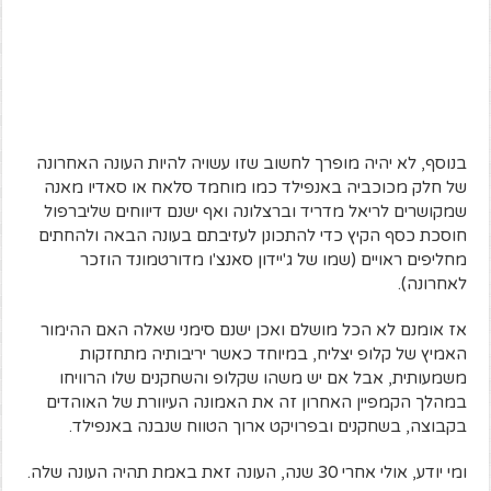
בנוסף, לא יהיה מופרך לחשוב שזו עשויה להיות העונה האחרונה
של חלק מכוכביה באנפילד כמו מוחמד סלאח או סאדיו מאנה
שמקושרים לריאל מדריד וברצלונה ואף ישנם דיווחים שליברפול
חוסכת כסף הקיץ כדי להתכונן לעזיבתם בעונה הבאה ולהחתים
מחליפים ראויים (שמו של ג'יידון סאנצ'ו מדורטמונד הוזכר
לאחרונה).
אז אומנם לא הכל מושלם ואכן ישנם סימני שאלה האם ההימור
האמיץ של קלופ יצליח, במיוחד כאשר יריבותיה מתחזקות
משמעותית, אבל אם יש משהו שקלופ והשחקנים שלו הרוויחו
במהלך הקמפיין האחרון זה את האמונה העיוורת של האוהדים
בקבוצה, בשחקנים ובפרויקט ארוך הטווח שנבנה באנפילד.
ומי יודע, אולי אחרי 30 שנה, העונה זאת באמת תהיה העונה שלה.