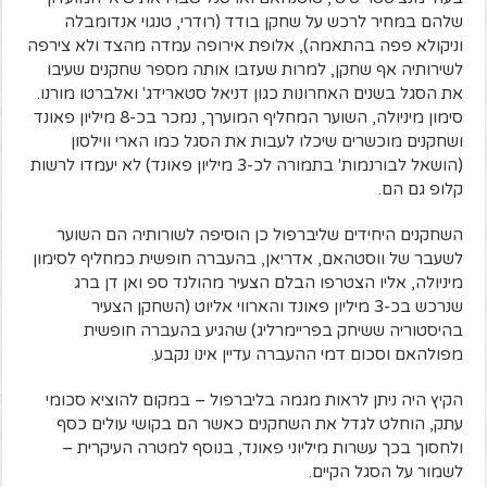
שלהם במחיר לרכש על שחקן בודד (רודרי, טנגוי אנדומבלה
וניקולא פפה בהתאמה), אלופת אירופה עמדה מהצד ולא צירפה
לשירותיה אף שחקן, למרות שעזבו אותה מספר שחקנים שעיבו
את הסגל בשנים האחרונות כגון דניאל סטארידג' ואלברטו מורנו.
סימון מיניולה, השוער המחליף המוערך, נמכר בכ-8 מיליון פאונד
ושחקנים מוכשרים שיכלו לעבות את הסגל כמו הארי ווילסון
(הושאל לבורנמות' בתמורה לכ-3 מיליון פאונד) לא יעמדו לרשות
קלופ גם הם.
השחקנים היחידים שליברפול כן הוסיפה לשורותיה הם השוער
לשעבר של ווסטהאם, אדריאן, בהעברה חופשית כמחליף לסימון
מיניולה, אליו הצטרפו הבלם הצעיר מהולנד ספ ואן דן ברג
שנרכש בכ-3 מיליון פאונד והארווי אליוט (השחקן הצעיר
בהיסטוריה ששיחק בפריימרליג) שהגיע בהעברה חופשית
מפולהאם וסכום דמי ההעברה עדיין אינו נקבע.
הקיץ היה ניתן לראות מגמה בליברפול – במקום להוציא סכומי
עתק, הוחלט לגדל את השחקנים כאשר הם בקושי עולים כסף
ולחסוך בכך עשרות מיליוני פאונד, בנוסף למטרה העיקרית –
לשמור על הסגל הקיים.