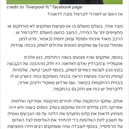
credit to "liverpool fc" facebook page
אז האם יש לאוהדי ליברפול סיבה לדאגה?
מצד אחד, בעולם מושלם בו אין פציעות ושחקנים לא מורחקים או
מתעייפים יתר על המידה, המצב כמעט מושלם. לליברפול יש
הרכב מאוד איכותי וספסל עמוק יחסית (כאמור, פרט למגן
שמאלי טבעי) עם שחקנים מגוונים שיכולים לשחק בכמה עמדות.
בנוסף, שחקנים שהיו פצועים בשנה החולפת, כגון אלכס
אוקסלייד-צ'מברליין ואדם לאלאנה היו חלק מההכנה של הקבוצה
בקיץ ונכון לעכשיו כשירים לשחק, בנוסף לנאבי קייטה, שלמרות
קמפיין מרובה פציעות הראה בכמה משחקים כמה כישרון יש לו
בבניית ההתקפות בקישור, ועם שרדאן שאקירי ודיבוק אוריגי,
לליברפול יש כוח אש חזק גם בהתקפה.
אולם, שחקני ההתקפה שלה חוזרים מהקופה אמריקה ואליפות
אפריקה ולכן עלולים להיות שחוקים בשלב מסוים בעונה ולא יהיה
מפתיע לראות את קלופ מתעדף את הליגה על פני הגביעים ואפילו
על חשבון ליגת האלופות כדי להחזיר את האליפות לצד האדום
של מרסיסייד, בנוסף לעובדה שזה ששחקנים רבים חזרו מפציעות