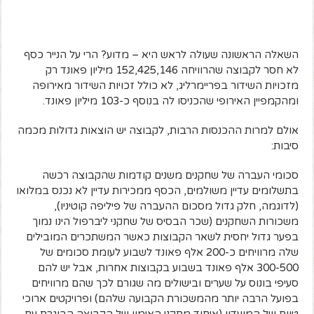
השאלה הראשונה שעולה לראש היא – מדוע? הרי על הנייר כסף
לא חסר לקבוצה שהרוויחה 152,425,146 מיליון פאונד רק
מזכויות השידור בפריימרליג, לא כולל זכויות השידור מאירופה
ומהקמפיין האירופי שהכניסו לה בנוסף כ-103 מיליון פאונד.
אולם למרות ההכנסות הרבות, לקבוצה יש הוצאות גדולות מכמה
סיבות:
סכומי העברה של שחקנים משנים קודמות שהקבוצה רכשה
בתשלומים עדיין משולמים, הכסף ממכירות עדיין לא נכנס במלואו
(לדוגמה, חלק גדול מסכום ההעברה של פיליפה קוטיניו),
משכורות השחקנים (שכר הבסיס של שחקני ליברפול הינו נמוך
בפער גדול יחסית לשאר הקבוצות כאשר המשתכרים המובילים
שלה מרוויחים כ-200 אלף פאונד לשבוע לעומת סכומים של
300-500 אלף פאונד בשבוע בקבוצות אחרות, אבל יש להם
סעיפי בונוס על שערים ובישולים מה שגורם לכך שהם מרוויחים
בפועל הרבה יותר מהמשכורת הקבועה שלהם) ופרויקטים ארוכי