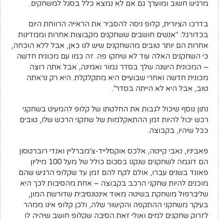
מרגיש חשוב ומוערך גם אם לא נמצא כלל בסגל למשחקים.
בדרכו הציורית, קלופ ניסה להסביר את הראייה הרווחת היום
בכדורגל: "אנשים חושבים ששחקנים מקבוצות אחרות וממדינות
אחרות הם יותר טובים מהשחקנים שיש לנו כאן, אבל ללא הוכחה,
כי השחקנים האלה עוד לא שיחקו פה. זה כמו עם מכונית חדשה
– המכונית הישנה שלך בסדר גמור ואמינה, אבל אתה רוצה
מכונית חדשה ואחרי שבועיים היא מתקלקלת. היא רק נראתה
טוב, אבל היא לא הייתה בסדר".
נתון נוסף שיכול לגבות את החלטתו של קלופ להמעיט בשחקני
רכש יכול להיות זמן ההתאקלמות של שחקני הרכש שלו, טובים
ככל שיהיו, בקבוצה.
פאביניו, נאבי קייטה, אלכס אוקסלייד-צ'מברליין ואנדי רוברטסון
הם דוגמה לשחקנים שנקנו בסכום כולל של מעל 100 מיליון
פאונד בשנים עברו, אולם לקח להם זמן עד שקלופ הרגיש שהם
מוכנים להיות שחקני הרכב בקבוצה – אחת מהסיבות לכך היא
שליברפול משחקת בשיטה מאוד אינטנסיבית שדורשת המון,
בעיקר משחקני ההתקפה והקישור שלה, ולכן קלופ אינו ממהר
לזרוק שחקנים למים ואולי זאת הסיבה שקלופ חושב שיהיה לו