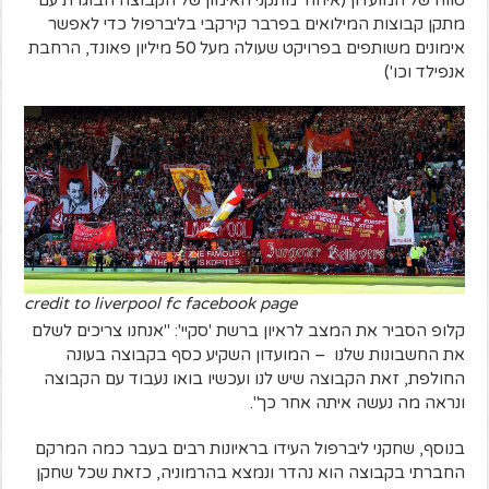
טווח של המועדון (איחוד מתקני האימון של הקבוצה הבוגרת עם
מתקן קבוצות המילואים בפרבר קירקבי בליברפול כדי לאפשר
אימונים משותפים בפרויקט שעולה מעל 50 מיליון פאונד, הרחבת
אנפילד וכו')
credit to liverpool fc facebook page
קלופ הסביר את המצב לראיון ברשת 'סקיי': "אנחנו צריכים לשלם
את החשבונות שלנו – המועדון השקיע כסף בקבוצה בעונה
החולפת, זאת הקבוצה שיש לנו ועכשיו בואו נעבוד עם הקבוצה
ונראה מה נעשה איתה אחר כך".
בנוסף, שחקני ליברפול העידו בראיונות רבים בעבר כמה המרקם
החברתי בקבוצה הוא נהדר ונמצא בהרמוניה, כזאת שכל שחקן