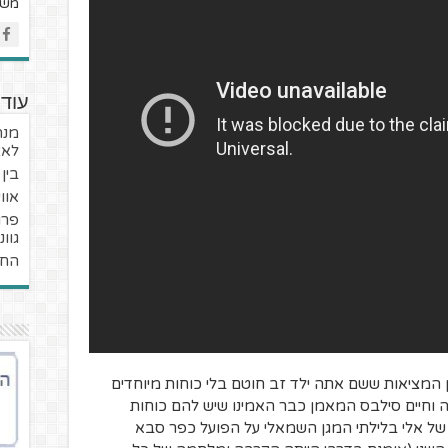
מש
עוד 
מנה
לאצ
בין
אוו
גוו
החי
ן המציאות ששם אתה ילד זב חוטם בלי כוחות מיוחדים
ה וחיים סילבס המאמן כבר האמינו שיש להם כוחות
יצחון מקרי 1-0 מגול מקרי של אלי בלילתי המגן השמאלי על הפועל כפר סבא