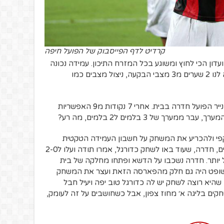
קרדיט לדף הפייסבוק של הפועל חיפה
דון הכי לחוץ ומשוגע בכל המזרח התיכון. עמידה נכונה
בהגנה עם יציאה חכמה למתפרצות סידרה לנו 2 שערים מ3 מצבי הבקעה, ניצול מצבים כמו
המחזור הרביעי סידר לנו משחק ״נוח״ על הנייר הפועל חדרה בבית. אחרי 7 נקודות מ9 האפשריות
ך של 3 בלמים ל2 בלמים, מה רע?
פי ולהכריע את המשחק על חשבון העמידה הטקטית
שעבדה כל כך טוב ב3 המחזורים הראשונים, חדרה, שעוד באו לשחק כדורגל, אמרו תודה ועלו ל2-0
ל יותר. חדרה נשכבו על הדשא ופתחו מחלקה של בית
השופט היה גם חלק מהפארסה הזאת ועצר את המשחק
 שהיא רוצה לשחק יש לה כדורגל טוב יפה ויעיל חבל
ים בליגה א׳ מחוז צפון, אבל כשחושבים על זה לעומק,