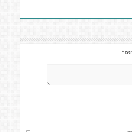
נים
*