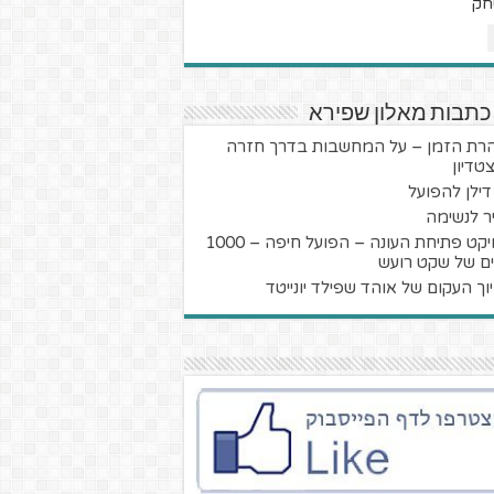
חק
כתבות מאלון שפירא
רת הזמן – על המחשבות בדרך חזרה
טדיון
 דילן להפועל
יר לנשימה
פרויקט פתיחת העונה – הפועל חיפה – 1000
נים של שקט רועש
וך העקום של אוהד שפילד יונייטד