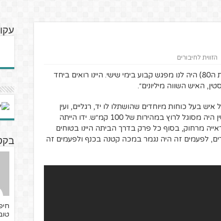
עקוב
הזווית לחיבורים
פעם בשכונה (סוף שנות ה-70, תחילת שנות ה80) היה לנו מפגש קבוע בימי שישי. היינו רואים ביחד
, האיש השווה מיליונים״.
איש בעל כוחות מיוחדים שהושתלו לו יד, רגליים, ועין
מלאכותיים, שהפכו אותו לאדם ביוני. אוסטין היה מסוגל לרוץ במהירות של 100 קמ״ש. ידו הייתה
ראייה מרחוק, בסוף כל פרק בדרך הביתה היינו בטוחים
ים, לפעמים זה היה נגמר במכה קטנה בכנף ולפעמים זה
בקטנ
חיפה
טוב,