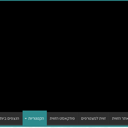
ר הזווית
זווית למצטרפים
פודקאסט הזווית
הקטגוריות
הנצפים ביות