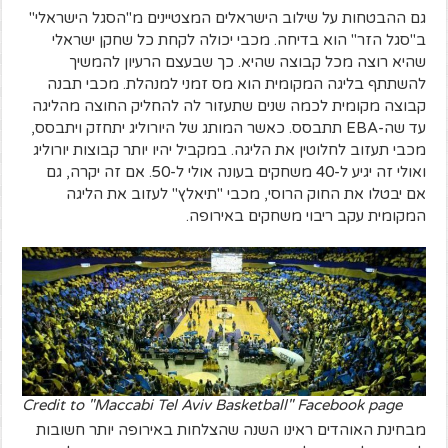
גם ההבטחות על שילוב הישראלים המצטיינים מ"הסגל הישראלי"
ב"סגל הזר" הוא בדיחה. מכבי יכולה לקחת כל שחקן ישראלי
שהיא רוצה מכל קבוצה שהיא. כך שבעצם הרעיון להמשיך
להשתתף בליגה המקומית הוא מס זמני למנהלת. מכבי תבנה
קבוצה מקומית לכמה שנים שתעזור לה להחליק החוצה מהליגה
עד שה-EBA תתבסס. כאשר המותג של היורוליג יתחזק ויתבסס,
מכבי תעזוב לחלוטין את הליגה. במקביל יהיו יותר קבוצות יורוליג
ואולי זה יגיע ל-40 משחקים בעונה אולי ל-50. אם זה יקרה, גם
אם יבטלו את החוק הרוסי, מכבי "תיאלץ" לעזוב את הליגה
המקומית עקב ריבוי משחקים באירופה.
Credit to "Maccabi Tel Aviv Basketball" Facebook page
מבחינת האוהדים ראינו השנה שהצלחות באירופה יותר חשובות