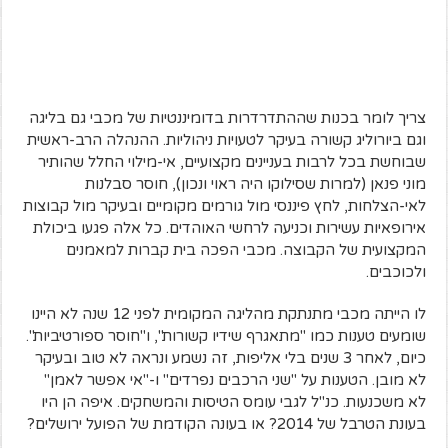
צריך לומר בכנות שההתדרדרות בדומיננטיות של מכבי גם בליגה
וגם ביורוליג קשורה בעיקר לטעויות ניהוליות. ההנהלה הרב-ראשית
שבוחשת בכל לרבות בעניינים מקצועיים, אי-מילוי החלל שהותיר
מוני פנאן (למרות שסילוקו היה ראוי ונכון), חוסר סבלנות
לאי-הצלחות, לחץ פיננסי מול גורמים מקומיים ובעיקר מול קבוצות
אירופאיות עשירות וכניעה לרחשי האוהדים. כל אלה פגעו ביכולת
המקצועית של הקבוצה. מכבי הפכה בית קברות למאמנים
ולכוכבים.
לו הייתה מכבי מתנתקת מהליגה המקומית לפני 12 שנה לא היינו
שומעים טענות כמו "מתאגרף שידיו קשורות", ו"חוסר ספורטיביות".
כיום, לאחר 3 שנים בלי אליפות, זה נשמע ונראה לא טוב ובעיקר
לא מובן. הטענות על "שני הרכבים נפרדים" ו-"אי אפשר לאמן"
לא משכנעות. כנ"ל לגבי עומס הטיסות והמשחקים. איפה הן היו
בעונת הטרבל של 2014? או בעונה הקודמת של הפועל ירושלים?