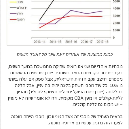
כמות ממוצעת של אוהדים ליגת ווינר סל לאורך השנים
מבחינת אוהדי יום שני אנו רואים שחיקה מתמשכת במשך השנים,
בעוד שביתר הקבוצות המצב משתפר. ייתכן שבשנים הראשונות
מספרם יתייצב עקב הזהות הישראלית, אבל ספק אם יעלה ביותר
מ 10%. כל עוד מכבי תשחק בליגה יהיה בה עניין, אבל הליגה
בכללותה (ייתכן שגם הפועל ירושלים תצטרף ליורוליג) תהפוך
לליגת-קולג'ים או מעין CBA מקומית. וזה לא אומר שזה לא מעניין
– יש מקום גם לליגת קולג'ים.
בראיית העתיד של מכבי זה צעד הגיוני ונכון, מכבי הייתה מוכנה
לצעד הזה מזמן. עכשיו גם אירופה מוכנה.