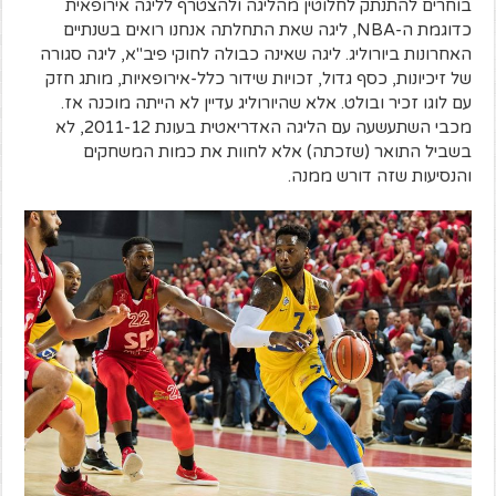
בוחרים להתנתק לחלוטין מהליגה ולהצטרף לליגה אירופאית
כדוגמת ה-NBA, ליגה שאת התחלתה אנחנו רואים בשנתיים
האחרונות ביורוליג. ליגה שאינה כבולה לחוקי פיב"א, ליגה סגורה
של זיכיונות, כסף גדול, זכויות שידור כלל-אירופאיות, מותג חזק
עם לוגו זכיר ובולט. אלא שהיורוליג עדיין לא הייתה מוכנה אז.
מכבי השתעשעה עם הליגה האדריאטית בעונת 2011-12, לא
בשביל התואר (שזכתה) אלא לחוות את כמות המשחקים
והנסיעות שזה דורש ממנה.