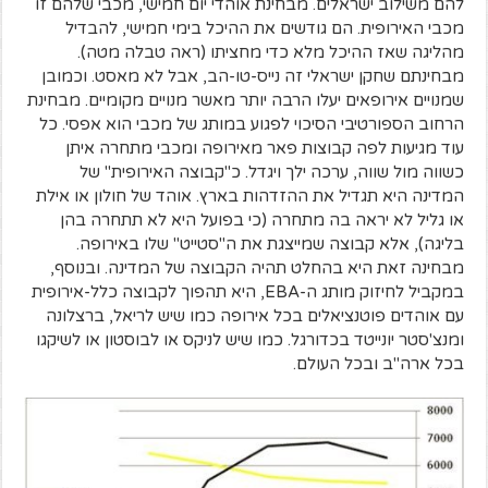
להם משילוב ישראלים. מבחינת אוהדי יום חמישי, מכבי שלהם זו
מכבי האירופית. הם גודשים את ההיכל בימי חמישי, להבדיל
מהליגה שאז ההיכל מלא כדי מחציתו (ראה טבלה מטה).
מבחינתם שחקן ישראלי זה נייס-טו-הב, אבל לא מאסט. וכמובן
שמנויים אירופאים יעלו הרבה יותר מאשר מנויים מקומיים. מבחינת
הרחוב הספורטיבי הסיכוי לפגוע במותג של מכבי הוא אפסי. כל
עוד מגיעות לפה קבוצות פאר מאירופה ומכבי מתחרה איתן
כשווה מול שווה, ערכה ילך ויגדל. כ"קבוצה האירופית" של
המדינה היא תגדיל את ההזדהות בארץ. אוהד של חולון או אילת
או גליל לא יראה בה מתחרה (כי בפועל היא לא תתחרה בהן
בליגה), אלא קבוצה שמייצגת את ה"סטייט" שלו באירופה.
מבחינה זאת היא בהחלט תהיה הקבוצה של המדינה. ובנוסף,
במקביל לחיזוק מותג ה-EBA, היא תהפוך לקבוצה כלל-אירופית
עם אוהדים פוטנציאלים בכל אירופה כמו שיש לריאל, ברצלונה
ומנצ'סטר יונייטד בכדורגל. כמו שיש לניקס או לבוסטון או לשיקגו
בכל ארה"ב ובכל העולם.