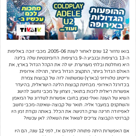
בואו נחזור 12 שנים לאחור לעונת 2005-06. מכבי זוכה באליפות
ה-13 ברציפות ובגביע ה-9 ברציפות. הדומיננטיות שלה בליגה
היא מוחלטת ובלתי מעורערת. יש לה את הקהל הגדול בארץ, את
האולם הגדול ביותר, התקציב הגדול ביותר, תהילה אירופית
ורייטינג טלוויזיוני (בארץ) שמשתווה לזה של קבוצות צמרת
בכדורגל האירופי. מבחינת קבוצות הליגה הישראלית, בהיעדר
אפשרות ריאלית לזכות בתואר, ניצחון על מכבי נחשב להישג
השיא של העונה ואולי טומן בחובו אפשרות לשדרוג של המאמן
והשחקנים במעבר אליה. תואר של קבוצה-שאיננה-מכבי נחשב
לאפיזודה חריגה שרק הדגישה את הכלל. באותה נקודת זמן היו
קברניטי הקבוצה צריכים לשאול את השאלה: לאן עכשיו?
אם האפשרות היתה פתוחה לפניהם אז, לפני 12 שנה, הם היו