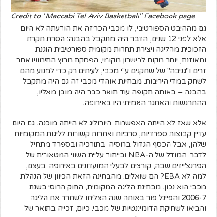
Credit to "Maccabi Tel Aviv Basketball" Facebook page
גם מההיבט הספורטיבי, לו מכבי הכריזה את הודעתה לא היום
אלא לפני 12 שנים, הדבר היה מתקבל בהבנה: הסרת תקרת
הזכוכית מהליגה ויצירת תחרות מקומית ספורטיבית הוגנת
ומאוזנת, יותר מקום לכישרון מקומי, הפסקת מרוץ החימוש אחר
זרים ו"גניבה" של שחקנים ע"י מכבי, לעיתים רק כדי למנוע מהם
לשחק במדי היריבות. מבחינת אוהדי מכבי זה גם היה מתקבל
בהבנה – באותה תקופה עוד תואר כבר היה מובן מאליו,
ההתרגשות והאתגר האמיתי היו באירופה.
אלא שאז לא הייתה האפשרות. היורוליג לא הייתה מוכנה. גם היום
עדיין קבוצות ספרדיות, סרביות ואחרות קשורות לליגות המקומיות
שלהן, אבל הכסף הגדול ברוסיה, בתורכיה ובספרד מתחיל
לדבר. המודל של ה-NBA ובייחוד עליית השווי המטאורית של
הפרנצ'ייזים שבה, קורצים לבעלי המועדונים באירופה. בעצם,
למה לא EBA? הם שואלים. מהבחינה הזאת הכיוון של הנהלת
מכבי הוא נכון. מבחינת הליגה המקומית, החוק הרוסי בשנת
2006-7 והפיינל פור באותה שנה הצליחו לשחרר את הליגה
והביאו לשחיקת הדומיננטיות של מכבי. כיום, זכייה בתואר של