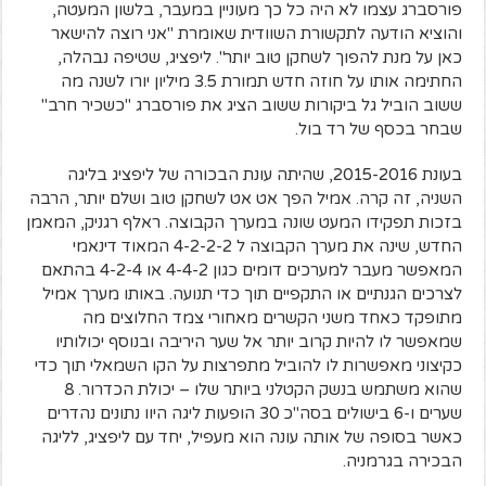
פורסברג עצמו לא היה כל כך מעוניין במעבר, בלשון המעטה,
והוציא הודעה לתקשורת השוודית שאומרת "אני רוצה להישאר
כאן על מנת להפוך לשחקן טוב יותר". ליפציג, שטיפה נבהלה,
החתימה אותו על חוזה חדש תמורת 3.5 מיליון יורו לשנה מה
ששוב הוביל גל ביקורות ששוב הציג את פורסברג "כשכיר חרב"
שבחר בכסף של רד בול.
בעונת 2015-2016, שהיתה עונת הבכורה של ליפציג בליגה
השניה, זה קרה. אמיל הפך אט אט לשחקן טוב ושלם יותר, הרבה
בזכות תפקידו המעט שונה במערך הקבוצה. ראלף רגניק, המאמן
החדש, שינה את מערך הקבוצה ל 4-2-2-2 המאוד דינאמי
המאפשר מעבר למערכים דומים כגון 4-4-2 או 4-2-4 בהתאם
לצרכים הגנתיים או התקפיים תוך כדי תנועה. באותו מערך אמיל
מתופקד כאחד משני הקשרים מאחורי צמד החלוצים מה
שמאפשר לו להיות קרוב יותר אל שער היריבה ובנוסף יכולותיו
כקיצוני מאפשרות לו להוביל מתפרצות על הקו השמאלי תוך כדי
שהוא משתמש בנשק הקטלני ביותר שלו – יכולת הכדרור. 8
שערים ו-6 בישולים בסה"כ 30 הופעות ליגה היוו נתונים נהדרים
כאשר בסופה של אותה עונה הוא מעפיל, יחד עם ליפציג, לליגה
הבכירה בגרמניה.