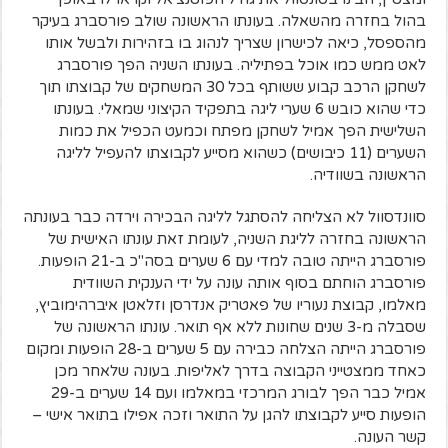
בהול בחזרה מהשאלה. בעונתו הראשונה שולב פורסברג בעיקר
מהספסל, כיאה לכישרון שצריך לנהוג בו בזהירות ולבשל אותו
לאט ממש כמו אוכל בפתיליה. בעונתו השניה הפך פורסברג
לשחקן הרכב קבוע ששותף בכל 30 המשחקים של קבוצתו תוך
כדי שהוא כובש 6 שערי ליגה בתפקיד הקיצוני שמאלי. בעונתו
השלישית הפך אמיל לשחקן מפתח וכמעט הכפיל את כמות
השערים (11 כיבושים) כשהוא מסייע לקבוצתו להעפיל לליגה
הראשונה בשוודיה.
סוונדסוול לא הצליחה להסתגל לליגה הבכירה וירדה כבר בעונתה
הראשונה בחזרה לליגת השניה, לעומת זאת עונתו האישית של
פורסברג הייתה טובה למדי עם 6 שערים בסה"כ ב-21 הופעות.
פורסברג הוחתם בסוף אותה עונה על ידי הענקית השוודית
מאלמו, קבוצת נעוריו של פאטריק אנדרסן וזלאטן איברהימוביץ,
שסבלה מ-3 שנים שחונות ללא אף תואר. עונתו הראשונה של
פורסברג הייתה הצלחה כבירה עם 5 שערים ב-28 הופעות ומקום
כאחד ממצטייני הקבוצה בדרך לאליפות. בעונה שלאחר מכן
אמיל כבר הפך לבורג המרכזי במאלמו ועם 14 שערים ב-29
הופעות סייע לקבוצתו להגן על התואר וזכה אפילו בתואר אישי –
קשר העונה.