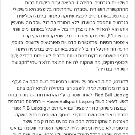
השלישית בגרמניה. בחירה זו הביאה עמה ביקורות רבות
מהתקשורת השוודית שסברה שהחתימה בליפציג היא משיקולי
כסף נטו. באותם ימים ליפציג שיחקה כאמור בליגה השלישית
בגרמניה ונתפסה כמועדון ללא מסורת כדורגל שכל מה שמעניין
אותו הוא להאדיר את קונצרן רד בול – שכלל באותם ימים שתי
קבוצות F1, שלוש קבוצות כדורגל, שתי קבוצות הוקי קרח,
אינספור חסויות ופרזנטורים בדמויות ספורטאים וידוענים. בנוסף,
הדעה הרווחת על רד בול ליפציג באותם ימים בגרמניה הייתה
כגוף שמשתמש בקומבינות שונות ודרכים לא ישרות בכדי לעקוף
ולכופף חוקים, מה שהקנה לה את התואר הלא רישמי "הקבוצה
השנואה במדינה".
לדוגמא, החוק האוסר על שימוש בספונסר בשם הקבוצה נעקף
בצורה מגלומנית למדי. ליפציג רצו בתחילה לקרוא לקבוצתם
Red Bull Liepzig, לאחר שסורבו ע"י ההתאחדות הגרמנית, בחרו
ראשי ליפציג בשם RasenBallsport Leipzig – בתירגום מגרמנית
"קבוצת משחקי כדור ליפציג" ובראשי תיבות R.B Leipzig אשר
מזכיר מאוד את השם המקורי. בנוסף, השוורים מסמל משקה
האנרגיה הועתקו לסמל הקבוצה כמעט במדויק מה שיצר
פרסומת לא סמויה וממש גלויה למשקה האנרגיה שעומד בראש
הקונצרן שהוא בכלל תאגיד אוסטרי ולא גרמני ואין לו שום קשר