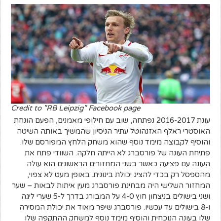
Credit to "RB Leipzig" Facebook page
עונת 2016-2017 נפתחה, שוב עם חילופי מאמנים, הפעם הונחת
האוסטרי ראלף האזנהוטל עתיר הניסיון שהמשיך באותה השיטה
והוסיף לקבוצה מימד נוסף שהוא משחק הלחץ המפורסם שלו.
פתיחת העונה של פורסברג לא הייתה חלקה. השוודי פתח את
העונה עם פציעה כאשר בשני המחזורים הראשונים הוא עולה
מהספסל רק בכדי להציג יכולת בינונית. באופן מעט לא צפוי,
המחזור השלישי היה מבחינת פורסברג מעין איתות לבאות – שער
ושני בישולים בניצחון חוץ 4-0 על המבורג בדרך ל-5 שערי ליגה
ו-8 בישולים עד עכשיו. פורסברג שיפר מאוד את יכולת המסירה
שלו בעונה הנוכחית והוסיף מימד נוסף למשחק ההתקפה שלו