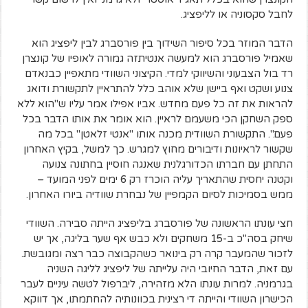
לחבל סקסוניה או לליפציג.
הדבר המוזר בכל סיפור השידוך בין פורסברג לבין ליפציג הוא
שאמיל פורסברג הוא למעשה אנטיתזה גמורה לאופיו של קונצרן
רד בול הצבעוני והשיווקי למדי. הקיצוני השוודי מתאפיין כבנאדם
צנוע ושקט ואף ביישן שלא אוהב כלל להתראיין לתקשורת ודואג
להראות את זה כל פעם מחדש. אביו אפילו אמר עליו ש"הוא ללא
ספק השחקן הכי משעמם לראיין. הוא אומר את אותו הדבר בכל
פעם.". התקשורת השוודית מכנה אותו "אנטי זלאטן" בכל מה
שקשור לראיונות ודיבורים מחוץ למגרש. כך למשל, בקיץ האחרון
התחתן עם חברתו הכדורגלנית שאנגה חוסיין בחתונה צנועה
וקטנה יחסית שהתאריך עליה הוכרז רק 6 ימים לפני המועד –
ממש בסמיכות לסיום הקמפיין של נבחרת שוודיה ביורו האחרון.
חצי עונתו הראשונה של פורסברג בליפציג הייתה סבירה. השוודי
שיחק בסה"כ ב-15 משחקים ולא כבש אף שער בליגה, אך יש
לזכור שהמעבר קרה רק בינואר כשהקבוצה כבר רצה ומגובשת.
עם זאת, הדבר החיובי היה עלייתה של ליפציג לליגה השניה
בגרמניה. למרות עונתו הלא מזהירה, ליברפול לטשה עיניים לעבר
הכישרון השוודי והייתה די רצינית בכוונותיה להחתמתו, אך דווקא