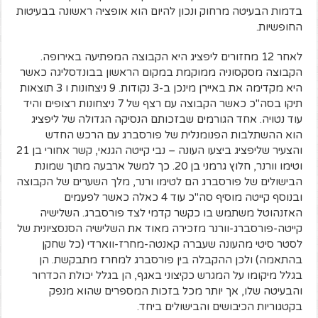
בדמות הבעיטה מרחוק ונכון להיום הוא אופציה ראשונה בבעיטות
החופשיות.
לאחר 12 מחזורים ליפציג היא הקבוצה המפתיעה באירופה.
הקבוצה מסקסוניה ממוקמת במקום הראשון בבונדסליגה כאשר
היא מקדימה את באיירן מינכן ב-3 נקודות. 9 ניצחונות ו 3 תוצאות
תיקו בסה"כ כאשר הקבוצה עם רצף של 7 ניצחונות רצופים והיד
עוד נטויה. אחד הגורמים שבזכותם הנסיקה הגדולה של ליפציג
הוא ההשתלבות הפנומנלית של פורסברג עם הרכש החדש
והצעיר שליפציג ביצעו העונה – נבי קייטה הגנאי, קשר אחורי בן 21
וטימו וורנר, חלוץ גרמני בן 20. כך למשל ארבעה מתוך שמונת
הבישולים של פורסברג הם לטימו ורנר, מלך השערים של הקבוצה
ובנוסף קייטה מוסיף סה"כ עוד 4 כאלה כאשר לפעמים
האזנהוטל משתמש בו כקשר קדמי לצד פורסברג. השלישיה
קייטה-פורסברג-וורנר מזכירה מאוד את השלישיה הסנסציונית של
לסטר סיטי מהעונה שעברה קאנטה-מחרז-ווארדי (כל שחקן
בהתאמה) ולכן ההקבלה בין פורסברג למחרז מתבקשת. הן
בגלל מיקומו על המגרש כקיצוני באגף, הן בגלל יכולת הכדרור
והבעיטה שלו, אך יותר מכל בזכות המספרים שהוא מנפק
בקטגוריות הכיבושים והבישולים ביחד.