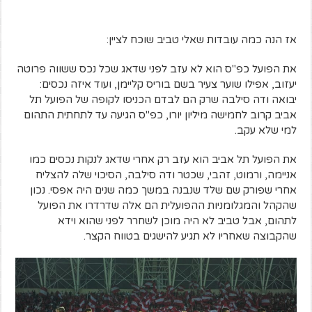
אז הנה כמה עובדות שאלי טביב שוכח לציין:
את הפועל כפ"ס הוא לא עזב לפני שדאג שכל נכס ששווה פרוטה
יעזוב, אפילו שוער צעיר בשם בוריס קליימן, ועוד איזה נכסים:
יבואה ודה סילבה שרק הם לבדם הכניסו לקופה של הפועל תל
אביב קרוב לחמישה מיליון יורו, כפ"ס הגיעה עד לתחתית התהום
למי שלא עקב.
את הפועל תל אביב הוא עזב רק אחרי שדאג לנקות נכסים כמו
אניימה, ורמוט, זהבי, שכטר ודה סילבה, הסיכוי שלה להצליח
אחרי שפורק שם שלד שנבנה במשך כמה שנים היה אפסי. נכון
שהקהל והמגלומניות ההפועלית הם אלה שדרדרו את הפועל
לתהום, אבל טביב לא היה מוכן לשחרר לפני שהוא וידא
שהקבוצה שאחריו לא תגיע להישגים בטווח הקצר.