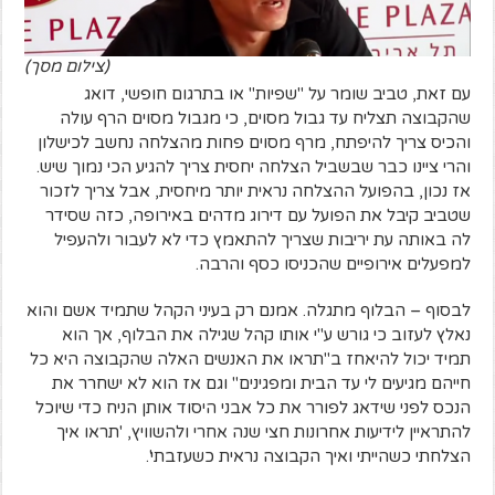
(צילום מסך)
עם זאת, טביב שומר על "שפיות" או בתרגום חופשי, דואג
שהקבוצה תצליח עד גבול מסוים, כי מגבול מסוים הרף עולה
והכיס צריך להיפתח, מרף מסוים פחות מהצלחה נחשב לכישלון
והרי ציינו כבר שבשביל הצלחה יחסית צריך להגיע הכי נמוך שיש.
אז נכון, בהפועל ההצלחה נראית יותר מיחסית, אבל צריך לזכור
שטביב קיבל את הפועל עם דירוג מדהים באירופה, כזה שסידר
לה באותה עת יריבות שצריך להתאמץ כדי לא לעבור ולהעפיל
למפעלים אירופיים שהכניסו כסף והרבה.
לבסוף – הבלוף מתגלה. אמנם רק בעיני הקהל שתמיד אשם והוא
נאלץ לעזוב כי גורש ע"י אותו קהל שגילה את הבלוף, אך הוא
תמיד יכול להיאחז ב"תראו את האנשים האלה שהקבוצה היא כל
חייהם מגיעים לי עד הבית ומפגינים" וגם אז הוא לא ישחרר את
הנכס לפני שידאג לפורר את כל אבני היסוד אותן הניח כדי שיוכל
להתראיין לידיעות אחרונות חצי שנה אחרי ולהשוויץ, 'תראו איך
הצלחתי כשהייתי ואיך הקבוצה נראית כשעזבתי'.