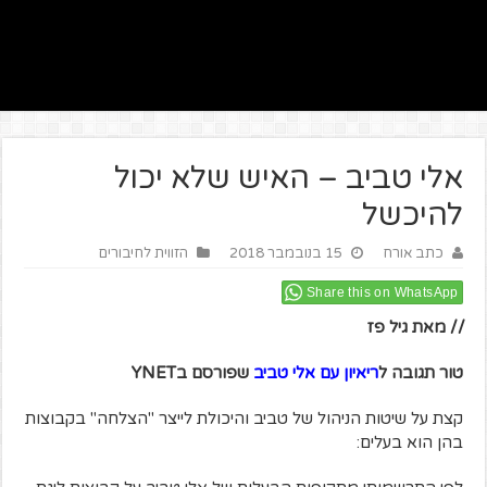
אלי טביב – האיש שלא יכול
להיכשל
כתב אורח
15 בנובמבר 2018
הזווית לחיבורים
Share this on WhatsApp
// מאת גיל פז
טור תגובה ל
ריאיון עם אלי טביב
שפורסם בYNET
קצת על שיטות הניהול של טביב והיכולת לייצר "הצלחה" בקבוצות
בהן הוא בעלים: