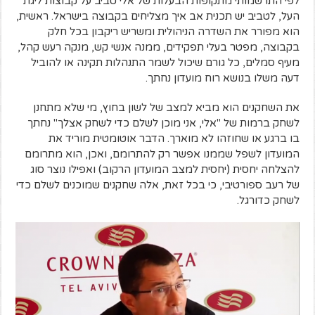
לפי התרשמותי מתקופות הבעלות של אלי טביב על קבוצות ליגת
העל, לטביב יש תכנית אב איך מצליחים בקבוצה בישראל. ראשית,
הוא מפורר את השדרה הניהולית ומשריש ריקבון בכל חלק
בקבוצה, מפטר בעלי תפקידים, ממנה אנשי קש, מנקה רעש קהל,
מעיף סמלים, כל גורם שיכול לשמר התנהלות תקינה או להוביל
דעה משלו בנושא רוח מועדון נחתך.
את השחקנים הוא מביא למצב של לשון בחוץ, מי שלא מתחנן
לשחק ברמות של "אלי, אני מוכן לשלם כדי לשחק אצלך" נחתך
בו ברגע או שחוזהו לא מוארך. הדבר אוטומטית מוריד את
המועדון לשפל שממנו אפשר רק להתרומם, ואכן, הוא מתרומם
להצלחה יחסית (יחסית למצב המועדון הרקוב) ואפילו נוצר סוג
של רעב ספורטיבי, כי בכל זאת, אלה שחקנים שמוכנים לשלם כדי
לשחק כדורגל.