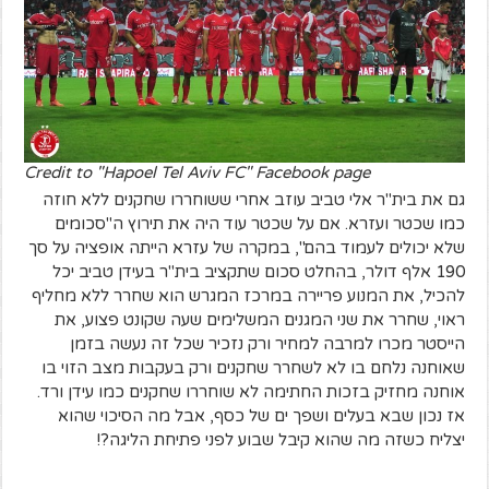
Credit to "Hapoel Tel Aviv FC" Facebook page
גם את בית"ר אלי טביב עוזב אחרי ששוחררו שחקנים ללא חוזה
כמו שכטר ועזרא. אם על שכטר עוד היה את תירוץ ה"סכומים
שלא יכולים לעמוד בהם", במקרה של עזרא הייתה אופציה על סך
190 אלף דולר, בהחלט סכום שתקציב בית"ר בעידן טביב יכל
להכיל, את המנוע פריירה במרכז המגרש הוא שחרר ללא מחליף
ראוי, שחרר את שני המגנים המשלימים שעה שקונט פצוע, את
הייסטר מכרו למרבה למחיר ורק נזכיר שכל זה נעשה בזמן
שאוחנה נלחם בו לא לשחרר שחקנים ורק בעקבות מצב הזוי בו
אוחנה מחזיק בזכות החתימה לא שוחררו שחקנים כמו עידן ורד.
אז נכון שבא בעלים ושפך ים של כסף, אבל מה הסיכוי שהוא
יצליח כשזה מה שהוא קיבל שבוע לפני פתיחת הליגה?!