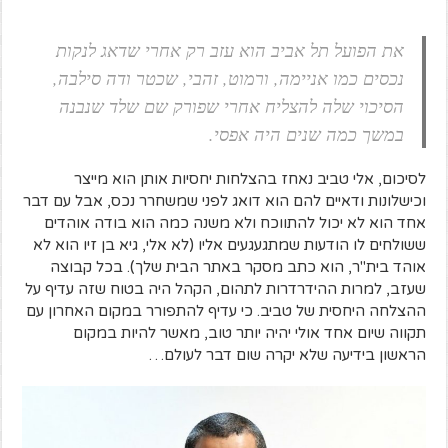
את הפועל תל אביב הוא עזב רק אחרי שדאג לנקות
נכסים כמו אניימה, ורמוט, זהבי, שכטר ודה סילבה,
הסיכוי שלה להצליח אחרי שפורק שם שלד שנבנה
במשך כמה שנים היה אפסי.
לסיכום, אלי טביב נאחז בהצלחות יחסיות אותן הוא מייצר
וכישלונות ודאיים להם הוא דואג לפני שמשחרר נכס, אבל עם דבר
אחד הוא לא יכול להתווכח ולא משנה כמה הוא בודה אוהדים
ששולחים לו הודעות שמתגעגעים אליו (לא אלי, גיא בן זיו הוא לא
אוהד בית"ר, הוא כתב מסקר באתר הבית שלך). בכל קבוצה
שעזב, למרות ההידרדרות לתהום, הקהל היה בטוח שזה עדיף על
ההצלחה היחסית של טביב. כי עדיף להתפורר במקום האחרון עם
תקווה שיום אחד אולי יהיה יותר טוב, מאשר להיות במקום
הראשון בידיעה שלא יקרה שום דבר לעולם…