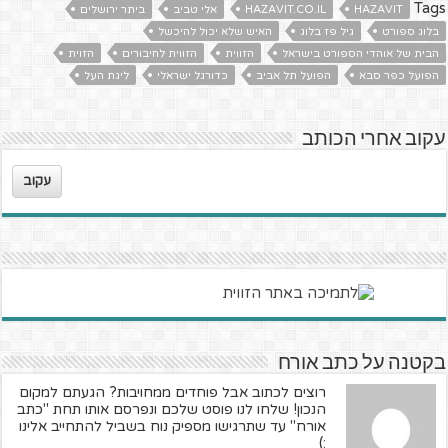
Tags
HAZAVIT
HAZAVIT.CO.IL
אלי טביב
ביתר ירושלים
בלוג ספורט
גיל פז בלוג
האיש שלא יכול להיכשל
הבית של אוהדי הספורט בישראל
הזווית
הזווית לחיבורים
הזוית
הפועל כפר סבא
הפועל תל אביב
כדורגל ישראלי
ליגת העל
עקוב אחרי הכותב
עקוב
בקטנה על כתב אורח
רוצים לכתוב אבל פוחדים ממחויבות? הגעתם למקום
הנכון! שלחו לנו פוסט שלכם ונפרסם אותו תחת "כתב
אורח" עד שתרגישו מספיק נוח בשביל להתחייב אלינו
:)