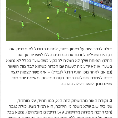
יכולנו לדבר היום על ניצחון ביתרי, למרות כדורגל לא מבריק, אם
רק היו משכילים לתרגם את המצבים הללו לשערים, אך אם
החלוץ הפותח שלך לא מצליח להבקיע כשהשוער בכלל לא נמצא
בשער, או לא יודע מה לעשות עם הכדור כשהוא לבד מול השוער
(גם אם לאחר מכן הונף הדגל לנבדל) – אי אפשר לצפות לנצח
יריבה לצמרת ששולטת ברוב דקות המשחק, מאיימת יותר מפי
שניים ממך לשער ויעילה בהרבה.
3
. נקודת האור מהמשחק הזה היא, כמו תמיד, עלי מוחמד,
שמוכיח שוב שלא משנה מי היריבה, הוא תמיד מציג יכולת טובה
(הכי הרבה מסירות מדוייקות, 5/9 דריבלים מוצלחים), נמצא בכל