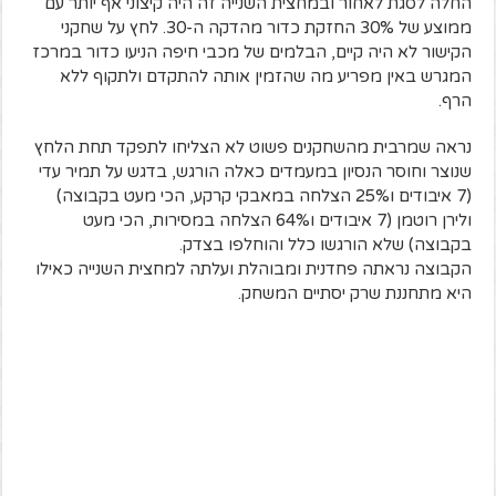
החלה לסגת לאחור ובמחצית השנייה זה היה קיצוני אף יותר עם
ממוצע של 30% החזקת כדור מהדקה ה-30. לחץ על שחקני
הקישור לא היה קיים, הבלמים של מכבי חיפה הניעו כדור במרכז
המגרש באין מפריע מה שהזמין אותה להתקדם ולתקוף ללא
הרף.
נראה שמרבית מהשחקנים פשוט לא הצליחו לתפקד תחת הלחץ
שנוצר וחוסר הנסיון במעמדים כאלה הורגש, בדגש על תמיר עדי
(7 איבודים ו25% הצלחה במאבקי קרקע, הכי מעט בקבוצה)
ולירן רוטמן (7 איבודים ו64% הצלחה במסירות, הכי מעט
בקבוצה) שלא הורגשו כלל והוחלפו בצדק.
הקבוצה נראתה פחדנית ומבוהלת ועלתה למחצית השנייה כאילו
היא מתחננת שרק יסתיים המשחק.