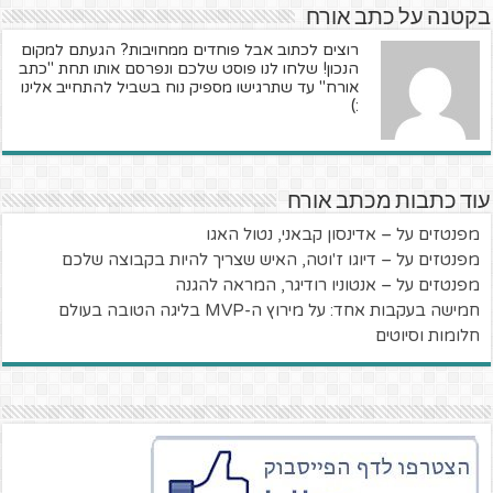
בקטנה על כתב אורח
רוצים לכתוב אבל פוחדים ממחויבות? הגעתם למקום
הנכון! שלחו לנו פוסט שלכם ונפרסם אותו תחת "כתב
אורח" עד שתרגישו מספיק נוח בשביל להתחייב אלינו
:)
עוד כתבות מכתב אורח
מפנטזים על – אדינסון קבאני, נטול האגו
מפנטזים על – דיוגו ז'וטה, האיש שצריך להיות בקבוצה שלכם
מפנטזים על – אנטוניו רודיגר, המראה להגנה
חמישה בעקבות אחד: על מירוץ ה-MVP בליגה הטובה בעולם
חלומות וסיוטים