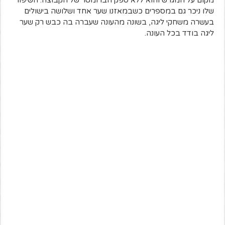
מקום על המגרש והוא ללא ספק הברומטר של הקבוצה. השיפור
שלו ניכר גם במספרים כשבמאזנו שער אחד ושלושה בישולים
בעשרה משחקי ליגה, בשונה מהעונה שעברה בה כבש רק שער
ליגה בודד בכל העונה.