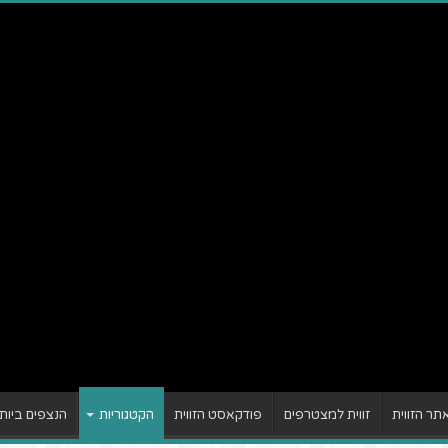
ר הזווית
זווית למצטרפים
פודקאסט הזווית
הקטגוריות
הנצפים ביות