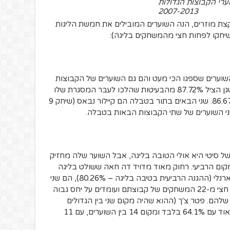
ערי הקבוצות הגדולות
2007-2013
ת מוזרים, הנה השוערים המובילים את חמשת הליגות
שיחקו לפחות חצי מהמשחקים בליגה):
שוערים שספגו הכי מעט והם גם השוערים של הקבוצות
שמוליכות את הליגה. מארק אנדרה טר-שטגן הציל 87.72% מהבעיטות שהלכו לעבר המסגרת שלו
העונה, כשיאן אובלק טיפה מאחוריו עם 86.67%. שני הבאים בתור בטבלה הם קיילור נבאס (שיחק 9
של סיטי היא אולי הטובה בליגה, אבל השוער שלה מחזיק
מציב אותו במקום הרביעי. רחוק מאוד מדויד דה חאה ששולט בליגה
ביד רמה. דה חאה (82.02%) וניק פופ מבארנלי (ההגנה הרביעית בטיבה בליגה – 80.26%), הם שני
השוערים היחידים באנגליה ששיחקו לפחות חצי מ-22 המשחקים של קבוצתם ועומדים על יחס גבוה
 שלהם. פטר צ'ך (ההוא שהיה מקום שני בין הגדולים
בשנים 2007-2013) למשל, מדורג נמוך מאוד עם 64.1% בלבד ומקום 14 בין השוערים, עם 11