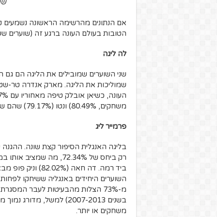
שו
אם הנתונים מהרשימה הראשונה נשמעים קצ
הטובות בעולם העונה ברגע זה (שוערים ש
לה ליגה
שני השוערים שמובילים את הליגה הם גם ה
משחקים, 80.49%) ונטו (79.17%) שהם שני השוערים של שתי הקבוצות הבאות בטבלה.
פרמייר ליג
בליגה האנגלית הסיפור קצת שונה. ההגנה 
רק ביחס של 72.34%, מה ש
מ-73% הצלות מהבעיטות לעבר המסגרת
משחקים או יותר.