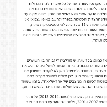
ע באתר סוקרנט וליצור מאגר על כל שוערי הליגות הגדולות
בעת הליגות הגדולות ובשנים האחרונות צירפו גם את
לטה הגיעה אחרי שלא ראיתי את הנתון בשום מקום עד
דע ההצלות והספיגות בנפרד ולחשב באופן עצמאי. אני
כן זוכר שבסוף עונת 2013 פורסמה בפייסבוק רשימת ה-11 של העונה לפי סטטיסטיקות שונות,
כשוער העונה בזכות יחס ההצלות שלו באותה עונה. אותה
 כאחד משני החלוצים המצטיינים באירופה בזכות יכולת
 וטולוז.
ז כמעט בכל עונה. יש קורלציה די גבוהה בין השוערים
ים באחוזים הגבוהים ביותר. אפשר למשל היה להרגיש את
מצד שני, הנתונים ה"יבשים" כאן לא לוקחים בחשבון את
 שהשוער עומד מולן. לכן יכולים להיווצר מקרים בהם
הבעיטות לכיוונו הן ממצבים של אחד-על-אחד, בזמן ששוער
כות העובדה שההגנה שלו שולחת את היריבה לבעוט מרחוק.
כדי להעמיק את הדיון לשני הכיוונים, הנה נתון מעניין: בדיקה שערכתי (בעונת 2013-2014) על נתוני
השוערים בקבוצות הגדולות באירופה, בין השנים 2007 ו-3201, גילתה שהשוער עם היחס הכי טוב