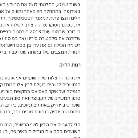
בשנת 2012, החלטתי לנצל את המיד
באירופה. בהתחלה היו באתר נתונים על אר
הליגה הצרפתית למאגר הסטטיסטיקה. ההח
אז, כשגם מסוקרנט היה צורך לשלוף את מי
שדירגה את סלבטורה סיריגו (אז בפ.ס.ז') 
רשימה הכילה גם את עדן בן בסט הישראלי,
המרת המצבים שלו באותה עונה עבור ברסט
רמת הדיוק
את נתוני ההצלות של השוערים אני אוסף מא
הנחשבים לטובים בעולם לבין אלו המחזיק
הנפילה של איקר קאסיאס בתקופת מוריניו. 
סגנון המשחק של הקבוצה ואת סוג הבעיטות
שוער טוב יחזיק באחוזים נמוכים, כי רוב 
פחות טוב יחזיק בנתונים טובים יותר, בז