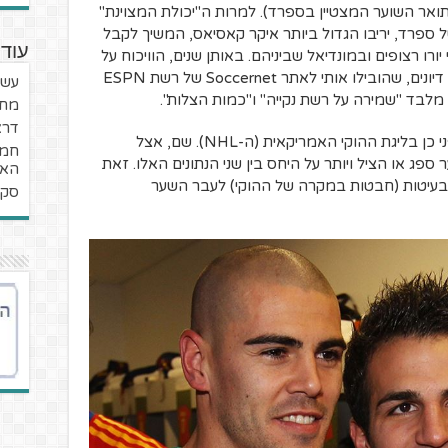
ואר השוער המצטיין בספרד). למרות ה"יכולת המצוינת"
ספרד, יריבו הגדול ביותר איקר קאסיאס, המשיך לקבל
עוד 
רו רצופים ובמונדיאל שביניהם. באותן שנים, הוויכוח על
מי השוער הספרדי הטוב ביותר הוליד המון דיונים, שהובילו אותי לאתר Soccernet של רשת ESPN
עשו
מחמ
דרא
התהליך הוביל אותי לרעיון שראיתי שנים לפני כן בליגת ההוקי האמריקאית (ה-NHL). שם, אצל
חמש
ג או הציל ויותר על היחס בין שני הנתונים האלו. זאת
האל
בעיטות (חבטות במקרה של ההוקי) לעבר השער
סקוטלנד 3 י