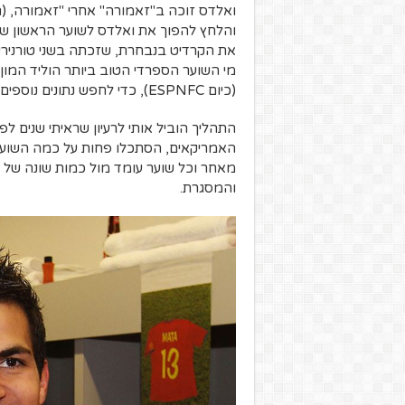
ואלדס זוכה ב"זאמורה" אחרי "זאמורה, (ת
והלחץ להפוך את ואלדס לשוער הראשון של 
את הקרדיט בנבחרת, שזכתה בשני טורנירי יו
(כיום ESPNFC), כדי לחפש נתונים נוספים מלבד "שמירה על רשת נקייה" ו"כמות הצלות".
האמריקאים, הסתכלו פחות על כמה השוער ספ
מאחר וכל שוער עומד מול כמות שונה של 
והמסגרת.