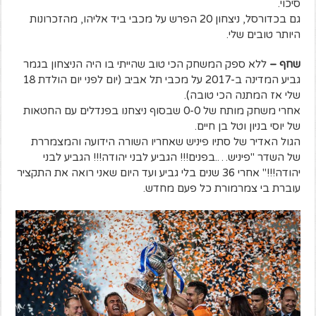
סיכוי.
גם בכדורסל, ניצחון 20 הפרש על מכבי ביד אליהו, מהזכרונות
היותר טובים שלי.
שחף –
ללא ספק המשחק הכי טוב שהייתי בו היה הניצחון בגמר
גביע המדינה ב-2017 על מכבי תל אביב (יום לפני יום הולדת 18
שלי אז המתנה הכי טובה).
אחרי משחק מותח של 0-0 שבסוף ניצחנו בפנדלים עם החטאות
של יוסי בניון וטל בן חיים.
הגול האדיר של סתיו פיניש שאחריו השורה הידועה והמצמררת
של השדר "פיניש….בפנים!!! הגביע לבני יהודה!!! הגביע לבני
יהודה!!!" אחרי 36 שנים בלי גביע ועד היום שאני רואה את התקציר
עוברת בי צמרמורת כל פעם מחדש.