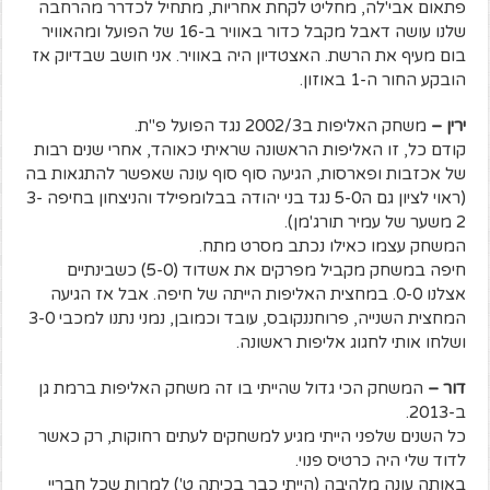
פתאום אבי'לה, מחליט לקחת אחריות, מתחיל לכדרר מהרחבה
שלנו עושה דאבל מקבל כדור באוויר ב-16 של הפועל ומהאוויר
בום מעיף את הרשת. האצטדיון היה באוויר. אני חושב שבדיוק אז
הובקע החור ה-1 באוזון.
ירין –
משחק האליפות ב2002/3 נגד הפועל פ"ת.
קודם כל, זו האליפות הראשונה שראיתי כאוהד, אחרי שנים רבות
של אכזבות ופארסות, הגיעה סוף סוף עונה שאפשר להתגאות בה
(ראוי לציון גם ה5-0 נגד בני יהודה בבלומפילד והניצחון בחיפה 3-
2 משער של עמיר תורג'מן).
המשחק עצמו כאילו נכתב מסרט מתח.
חיפה במשחק מקביל מפרקים את אשדוד (5-0) כשבינתיים
אצלנו 0-0. במחצית האליפות הייתה של חיפה. אבל אז הגיעה
המחצית השנייה, פרוחננקובס, עובד וכמובן, נמני נתנו למכבי 3-0
ושלחו אותי לחגוג אליפות ראשונה.
דור –
המשחק הכי גדול שהייתי בו זה משחק האליפות ברמת גן
ב-2013.
כל השנים שלפני הייתי מגיע למשחקים לעתים רחוקות, רק כאשר
לדוד שלי היה כרטיס פנוי.
באותה עונה מלהיבה (הייתי כבר בכיתה ט') למרות שכל חבריי