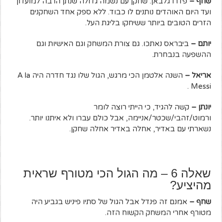
שחף –
פדרו גלבאן. שחקן עם נשמה גדולה שנתן הרבה למועדון
ועד היום האוהדים נותנים לו כבוד. ללא ספק אחד השחקנים
הזרים הטובים ביותר ששיחקו בליגת העל.
יותם –
ביבראס נאתכו. גם צורת המשחק וגם האישיות וגם
ההשפעה בנבחרת.
אריאל –
השנה אלטמן הכי מרגש, הגול שלו נגד חדרה היה A la
Messi .
יונתן –
קשה להגיד, כי הייתי רוצה לומר
ורמוט/זהבי/שכטר/אניימה, אבל כולם עברו ולא איתנו יותר.
נשארתי עם באדיר, אחלה באדיר אחלה שחקן.
שאלה 6 – מה הגול הכי מטורף שראית
מהיציע?
שחף –
אמנם זה פנדל אבל הגול של סתיו פיניש בגביע היה
מטורף אחרי המשחק הקשוח הזה.