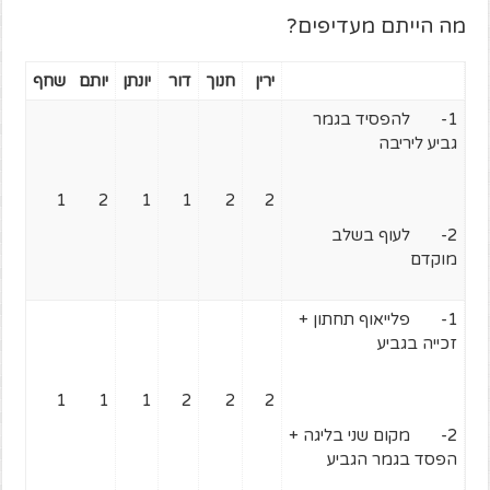
מה הייתם מעדיפים?
ירין
חנוך
דור
יונתן
יותם
שחף
1- להפסיד בגמר
גביע ליריבה
1
2
1
1
2
2
2- לעוף בשלב
מוקדם
1- פלייאוף תחתון +
זכייה בגביע
1
1
1
2
2
2
2- מקום שני בליגה +
הפסד בגמר הגביע