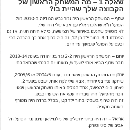
שאלה 1 – מה המשחק הראשון של
הקבוצה שלך שהיית בו?
שחף –
המשחק הראשון היה גמר גביע המדינה ב-2010 מול
הפועל ת"א שהלכתי אליו עם אבא שלי ודוד שלי.
לא מספיק שהגענו באיחור של חצי שעה, כי לא היתה חנייה, אז גם
הפסדנו 3-1. בתור ילד בן 12, זה היה כרוך אחר כך בהרבה בכי
וכעס על הפועל שנמשך עד היום.
יותם –
המשחק הראשון היה 2-2 נגד בני יהודה בעונת 2013-14
חבר שרוף הביא אותי לשער 5, מאותו יום הבנתי שהתאהבתי.
יונתן –
המשחק הראשון שאני זוכר, עונת 2004/5 או 2005/6,
שיחקנו נגד בני יהודה, אבא שלי לקח אותי, ישבנו בשער 2.
ניצחון 4-1 להפועל, אחד הגולים באותו משחק והראשון שאני
זוכר מהפועל, היה שברדה עקף את השוער וכבש.
זה היה טירוף בשבילי בתור ילד קטן, בכלל ברדה היה מטורף
באותה תקופה.
אריאל –
זה היה ביתר ירושלים של מלמיליאן ונוימן נגד הפועל תל
אביב של סיני וטורק.