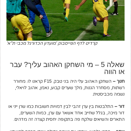
קרדיט לדף הפייסבוק 'מועדון הכדורגל מכבי ת"א'
שאלה 5 – מי השחקן האהוב עליך? עבר
או הווה
חנוך –
השחקן האהוב עלי היה בני טבק. F15 קראנו לו. מחורר
רשתות, מסחרר הגנות, מלך שערים קבוע, נאמן, אהוב לויאלי,
נשמה מכביסטית.
דור –
התלבטות בין ערן זהבי לבין דמויות חשובות כמו שרן ייני או
דור מיכה, בגלל שחייב אחד אשאר עם ערן, כמות השערים,
התארים והשיאים שלקח פה בתקופה יחסית קצרה זה מדהים.