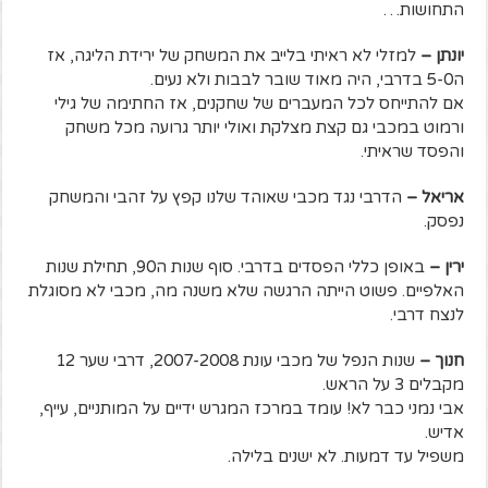
התחושות…
יונתן –
למזלי לא ראיתי בלייב את המשחק של ירידת הליגה, אז
ה5-0 בדרבי, היה מאוד שובר לבבות ולא נעים.
אם להתייחס לכל המעברים של שחקנים, אז החתימה של גילי
ורמוט במכבי גם קצת מצלקת ואולי יותר גרועה מכל משחק
והפסד שראיתי.
אריאל –
הדרבי נגד מכבי שאוהד שלנו קפץ על זהבי והמשחק
נפסק.
ירין –
באופן כללי הפסדים בדרבי. סוף שנות ה90, תחילת שנות
האלפיים. פשוט הייתה הרגשה שלא משנה מה, מכבי לא מסוגלת
לנצח דרבי.
חנוך –
שנות הנפל של מכבי עונת 2007-2008, דרבי שער 12
מקבלים 3 על הראש.
אבי נמני כבר לא! עומד במרכז המגרש ידיים על המותניים, עייף,
אדיש.
משפיל עד דמעות. לא ישנים בלילה.