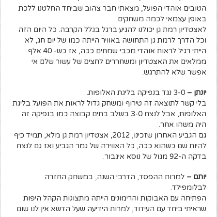
הטובים אוהדי הפועל, מצאתי חבר צהוב שביחד החלטנו ללכת
באופן עצמאי לכמה משחקים.
לאצטדיון רמת גן יכולנו להגיע ברגל בגלל הקרבה. כל היום הזה
וכל הדרך לרמת גן התחושה באוויר הייתה כמו של יום חג, לא
הייתי רגיל לראות אוהדי מכבי שמחים ככה, אז כש- 40 אלף
ממלאים את האצטדיון ומשחררים לחצים של עשור שלם אי
אפשר שלא להתרגש.
יונתן –
3-0 נגד בנפיקה בליגת האלופות.
בלי קשר לתוצאה זה טירוף ומשחק גדול לראות את הפועל בליגת
האלופות, אבל לנצח 3-0 בשלב בתים קבוצה כמו בנפיקה זה
היה משהו אחר.
גם הגביע האחרון שזכינו, 2012, אצטדיון רמת גן מלא, תמיד כיף
להיות שם כשהוא ככה, כל האווירה של גמר הגביע ואז גם לנצח
בדקה ה-92 מגול של נוסא איגבור.
יותם –
למרות ההפסד, הדרבי השנה, במשחק החזרה
לבלומפילד.
הפתיחה עם האבוקות והרימונים הייתה מתצוגות הקהל היפות
שראיתי ביחד עם העידוד, למרות הידיעה שעל הדשא אין לנו שום