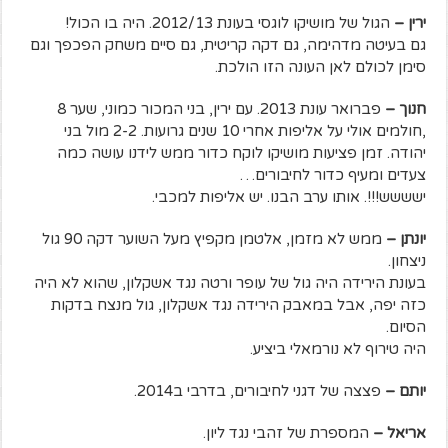
ירין –
הגול של מושיקו לוגסי בעונת 2012/13. היה בו הכול!
גם בעיטה מדהימה, גם דקה קריטית, גם סיים משחק הפכפך וגם
סימן לכולם לאן העונה הזו הולכת.
חנוך
–
פברואר עונת 2013. עם ירין, בני המכור כמוני, שער 8
,חולמים אולי על אליפות אחרי 10 שנים גרועות. 2-2 מול בני
יהודה. זמן פציעות מושיקו לוקח כדור ממש לידנו עושה כמה
צעדים ומעיף כדור לחיבורים…
ישששש!!!. אותו ערב הבנו. יש אליפות למכבי.
יונתן –
ממש לא מזמן, אלטמן מקפיץ מעל השוער דקה 90 גול
ניצחון.
בעונת הירידה היה גול של עופר ורטה נגד אשקלון, שהוא לא היה
כזה יפה, אבל במאבק הירידה נגד אשקלון, גול מנצח בדקות
הסיום.
היה טירוף לא נורמאלי ביציע.
יותם –
פצצה של דגני לחיבורים, בדרבי ב2014.
אריאל –
המספרת של זהבי נגד ליון.