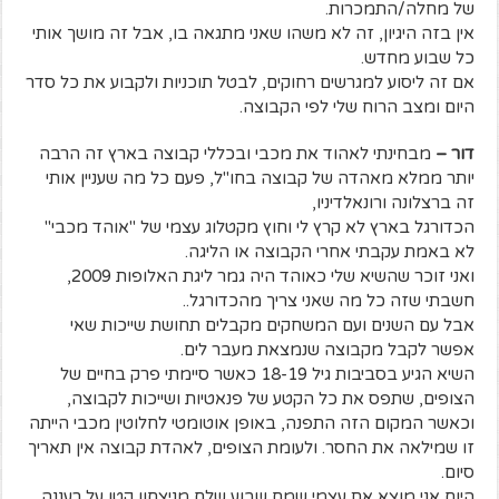
של מחלה/התמכרות.
אין בזה היגיון, זה לא משהו שאני מתגאה בו, אבל זה מושך אותי
כל שבוע מחדש.
אם זה ליסוע למגרשים רחוקים, לבטל תוכניות ולקבוע את כל סדר
היום ומצב הרוח שלי לפי הקבוצה.
דור –
מבחינתי לאהוד את מכבי ובכללי קבוצה בארץ זה הרבה
יותר ממלא מאהדה של קבוצה בחו"ל, פעם כל מה שעניין אותי
זה ברצלונה ורונאלדיניו,
הכדורגל בארץ לא קרץ לי וחוץ מקטלוג עצמי של "אוהד מכבי"
לא באמת עקבתי אחרי הקבוצה או הליגה.
ואני זוכר שהשיא שלי כאוהד היה גמר ליגת האלופות 2009,
חשבתי שזה כל מה שאני צריך מהכדורגל..
אבל עם השנים ועם המשחקים מקבלים תחושת שייכות שאי
אפשר לקבל מקבוצה שנמצאת מעבר לים.
השיא הגיע בסביבות גיל 18-19 כאשר סיימתי פרק בחיים של
הצופים, שתפס את כל הקטע של פנאטיות ושייכות לקבוצה,
וכאשר המקום הזה התפנה, באופן אוטומטי לחלוטין מכבי הייתה
זו שמילאה את החסר. ולעומת הצופים, לאהדת קבוצה אין תאריך
סיום.
היום אני מוצא את עצמי שמח שבוע שלם מניצחון קטן על רעננה