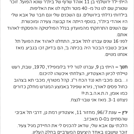
הייתי ילד ירושלמי בן 11 אוהד שרוף של בית״ר שונא הפועל. זוכר
שטורק שם לנו גול מ- 40 מטר ולקח לנו את האליפות.
בילדותי גדלתי בירושלים. גם השכנים שלי וגם חבר של אבא שלי
היו אוהדי בית"ר, בנוסף הייתה אז קבוצה צעירה ומוכשרת.
עם השנים התרחקתי מהמועדון בגלל הפוליטיקה והפסקתי לאהוד
אותם.
לפני 16 שנים עברנו לתל אביב, התחלנו לאהוד את הפועל תל
אביב כשבני הבכור היה בכיתה ב', הם בדיוק זכו בגביע. מאז
אנחנו מנויים.
חנוך –
הייתי בן 9, עברנו לגור ליד בלומפילד, 1970, שבת, רעש
טיילתי לכיוון האצטדיון, הצלחתי איכשהו להיכנס.
ו…בום. מכבי תא נגד הכח ר"ג. קהל מטורף, מכבי תא בצהוב
כחול פסים לאורך, גיורא שפיגל באמצע המגרש מחלק כדורים
כמו אומן, ה.ת.א.ה.ב.ת.י!!
ניצחנו 3-1. מאז אני שבוי לנצח.
ירין –
עונת 96/7, מחזור 11, איצטדיון רמת גן, דרבי תל אביבי
שהסתיים ב0-0 מאכזב.
הלכתי עם אבא שלי, שדאג להכניס לי את החיידק מגיל צעיר.
זוכר שישבנו באחד היציעים המערביים בחלק העליון.