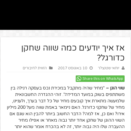
אז איך יודעים כמה שווה שחקן
כדורגל?
יוחאי שטנצלר
10 באוגוסט 2017
הזווית לחיבורים
Share this on WhatsApp
שווי הוגן –
"מחיר שהיה מתקבל במכירת נכס בעסקה רגילה בין
משתתפים בשוק במועד המדידה". זוהי ההגדרה החשבונאית
שלמעשה מתארת איך קובעים מחיר של כל דבר בערך, ולעניינו,
מחיר של שחקני כדורגל. האם ניימאר באמת שווה מעל 200 מיליון
אירו? ואם כן, אז למה? הדבר החשוב ביותר להבין הוא שגם אם
השווי ההוגן של שחקן אחד יותר גבוה מאחר או אפילו מחיר
ההעברה שלו היה גבוה יותר, זה לא בהכרח אומר שהוא יותר