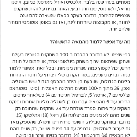
מסתיים בעוד שנה בלבד. אלכסיס ואוזיל מארסנל כמובן, איסקו
מריאל, ולאו מסי, שמדורג רביעי. האתר גם יודע לזהות שחקנים
שצפויים להימכר, מדובר בעיקר בכאלו שנשארה להם שנה
לחוזה, או מקבוצות שיורדות ליגה, ואז גם באופן אוטומטי המחיר
שלהם יורד.
מה עוד אפשר ללמוד מהמאיה הראשונה?
כפי שציינו, לא מדובר בהכרח ב-100 השחקנים הטובים בעולם,
ושחקן שפתאום יערוך משחק בינלאומי אחד, או יחתום על חוזה
חדש, יכול לקפוץ כמה עשרות מקומות. ובכל זאת, אפשר ללמוד
כמה דברים מעניינים.
בטור הקודם שלי
דיברתי על חוסר התחרות
בליגות הגדולות, שנובעת בין היתר מהכסף הגדול שיש באנגליה.
ואכן, 39 מתוך ה-100 מגיעים מהליגה האנגלית, (סיטי, טוטנהאם
וצ'לסי עם 7, ארסנל 5, ליברפול ויונייטד עם 4) כשלאחר פרסום
הדירוג עוד 6 מהמאיה עברו גם כן לאנגליה מליגות אחרות ופנקס
השקים עוד פתוח. ספרד שולחת עוד 23 שחקנים שמתוכם
רק
שניים
מהם לא מגיעים מברצלונה (8), ריאל (8) ואתלטיקו (5).
מדובר בשחקני סביליה, השוער סרחיו ריקו וויטולו, שהספיק מאז
גם לעבור לאתלטיקו. גרמניה עם 14 נציגים ששוב, רק שניים מהם
לא מבאיירן (8) ודורטמונד (4), מדובר בטימו וורנר ונבי קייטה