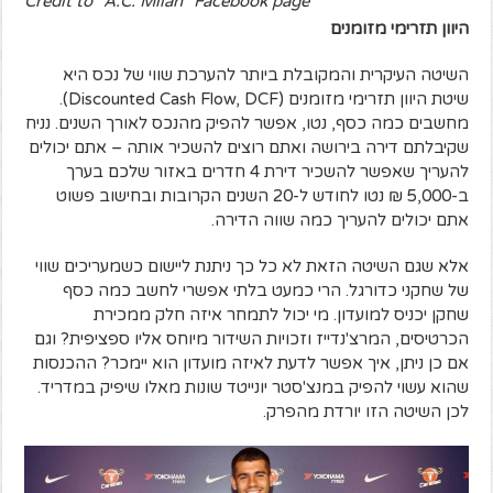
Credit to "A.C. Milan" Facebook page
היוון תזרימי מזומנים
השיטה העיקרית והמקובלת ביותר להערכת שווי של נכס היא
שיטת היוון תזרימי מזומנים (Discounted Cash Flow, DCF).
מחשבים כמה כסף, נטו, אפשר להפיק מהנכס לאורך השנים. נניח
שקיבלתם דירה בירושה ואתם רוצים להשכיר אותה – אתם יכולים
להעריך שאפשר להשכיר דירת 4 חדרים באזור שלכם בערך
ב-5,000 ₪ נטו לחודש ל-20 השנים הקרובות ובחישוב פשוט
אתם יכולים להעריך כמה שווה הדירה.
אלא שגם השיטה הזאת לא כל כך ניתנת ליישום כשמעריכים שווי
של שחקני כדורגל. הרי כמעט בלתי אפשרי לחשב כמה כסף
שחקן יכניס למועדון. מי יכול לתמחר איזה חלק ממכירת
הכרטיסים, המרצ'נדייז וזכויות השידור מיוחס אליו ספציפית? וגם
אם כן ניתן, איך אפשר לדעת לאיזה מועדון הוא יימכר? ההכנסות
שהוא עשוי להפיק במנצ'סטר יונייטד שונות מאלו שיפיק במדריד.
לכן השיטה הזו יורדת מהפרק.