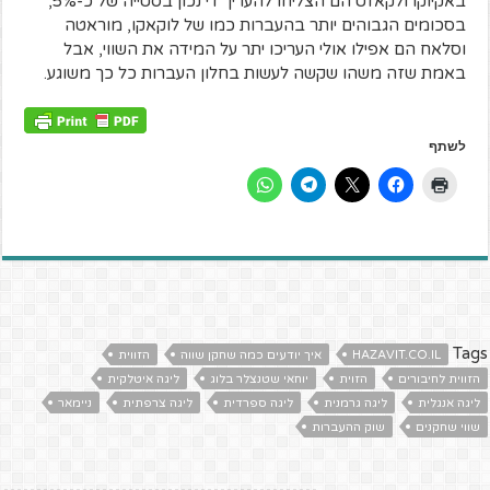
באקיוקו ולקאזט הם הצליחו להעריך די נכון בסטייה של כ-5%,
בסכומים הגבוהים יותר בהעברות כמו של לוקאקו, מוראטה
וסלאח הם אפילו אולי העריכו יתר על המידה את השווי, אבל
באמת שזה משהו שקשה לעשות בחלון העברות כל כך משוגע.
לשתף
Tags
HAZAVIT.CO.IL
איך יודעים כמה שחקן שווה
הזווית
הזווית לחיבורים
הזוית
יוחאי שטנצלר בלוג
ליגה איטלקית
ליגה אנגלית
ליגה גרמנית
ליגה ספרדית
ליגה צרפתית
ניימאר
שווי שחקנים
שוק ההעברות