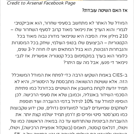
Credit to Arsenal Facebook Page
אז האם השיטה עובדת?
המודל של האתר לא מתחשב בסעיפי שחרור, הוא אובייקטיבי
לגמרי. והוא העריך את ניימאר מאוד קרוב לסעיף השחרור שלו –
210 מיליון אירו. הסיבה היא שניימאר מדורג גבוה מאוד בכל
הקטגוריות – הביצועים שלו בטופ העולמי, שיחק בכל המסגרות
והנבחרות הנכונות, הוא בגיל המתאים ויש לו חוזה ל-3 שנים,
כלומר הוא בערך במקסימום בכל קטגוריה אפשרית. אז לגבי
ניימאר די פגעו, אבל מה עם היתר?
ב-CIES באמת השקיעו הרבה כדי לפתח את המודל המשוכלל
הזה. אלא ששיטת ההשוואה מתבססת על היסטוריה, והיא לא
תמיד יודעת לקחת בחשבון את השינויים בכדורגל כמו פתיחת
הסכמי השידור באנגליה, וכמובן שלא את סעיפי הרכישה. לכן
הוסיפו למודל עוד 10% לגידול בדמי ההעברה ועוד תוספת
לשחקנים שמיועדים לעבור למועדונים גדולים, שכן ידוע שקבוצות
כמו מנצ'סטר סיטי ופריס סן ז'רמן תמיד ישלמו קצת יותר. את
ההעברות הבינוניות שהתרחשו עד כה במאיה הראשונה כמו של
ויטולו, דגלאס קוסטה, חאמס (בשקלול אופציית הרכישה), ויטולו,