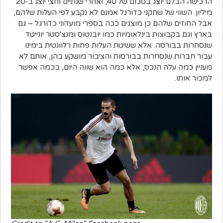
הרכישה הבלם יוצג בסכום של 40, ואחרי שנתיים וחצי יוצג ב-20
מיליון. השווי של שחקני כדורגל אמנם לא נקבע לפי העלות שלהם,
אבל החוזים שלהם כן מוצגים ככה בספרי מועדוני כדורגל – גם
בארץ וגם בקבוצות בינלאומיות כמו יובנטוס ומנצ'סטר יונייטד
שנסחרות בבורסה. אלא ששיטת העלות פחות רלוונטית בימינו
עבור חברות שנסחרות בבורסות והציבור מושקע בהן, אותם לא
מעניין כמה עלה הנכס, אלא כמה הוא שווה היום, בכמה אפשר
למכור אותו.