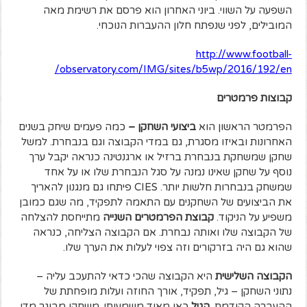
השפעה על השווי. ביוני האחרון הוא פרסם את רשימת מאה
המובילים, לפני שנפתח חלון ההעברות הנוכחי.
http://www.football-
observatory.com/IMG/sites/b5wp/2016/192/en/
קבוצות פרמטרים
הפרמטר הראשון הוא
ביצועי השחקן –
כמה פעמים שיחק בשנים
האחרונות ובאיזו מסגרת, גם במדי הקבוצה וגם בנבחרת. למשל
שחקן שמשחקת בנבחרת ברזיל או ארגנטינה כנראה יקבל ערך
נוסף על שחקן שאינו נמנה על סגל הנבחרת שלו או על אחד
שמשחק בנבחרות חלשות יותר. CIES פיתחו גם מנגנון להאריך
את הביצועים של השחקנים עם התאמה לתפקיד, מה שגם כמובן
משפיע על הניקוד.
קבוצת הפרמטרים השנייה
מתייחסת להצלחה
של הקבוצה שלו ואותה נבחרת. אם הקבוצה הצליחה, כנראה
שהוא גם היה בזרקורים וזה צפוי לעלות את הערך שלו.
הקבוצה השלישית
היא הקבוצה שהכי כדאי להתעכב עליה –
נתוני השחקן – גיל, תפקיד, אורך החוזה ועלות מופחתת של
ההעברה הקודמת.
הגיל
כאן מאוד משמעותי. משחקן מבוגר מדי,