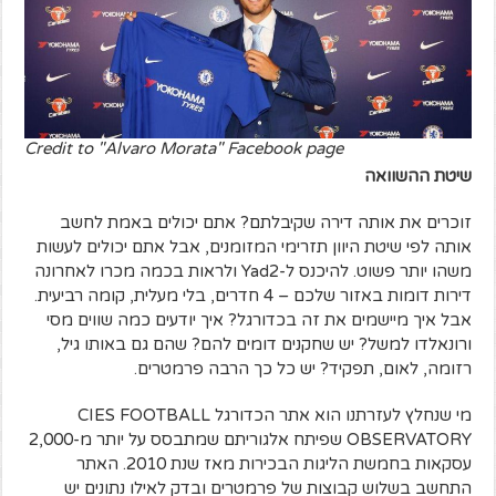
Credit to "Alvaro Morata" Facebook page
שיטת ההשוואה
זוכרים את אותה דירה שקיבלתם? אתם יכולים באמת לחשב
אותה לפי שיטת היוון תזרימי המזומנים, אבל אתם יכולים לעשות
משהו יותר פשוט. להיכנס ל-Yad2 ולראות בכמה מכרו לאחרונה
דירות דומות באזור שלכם – 4 חדרים, בלי מעלית, קומה רביעית.
אבל איך מיישמים את זה בכדורגל? איך יודעים כמה שווים מסי
ורונאלדו למשל? יש שחקנים דומים להם? שהם גם באותו גיל,
רזומה, לאום, תפקיד? יש כל כך הרבה פרמטרים.
מי שנחלץ לעזרתנו הוא אתר הכדורגל CIES FOOTBALL
OBSERVATORY שפיתח אלגוריתם שמתבסס על יותר מ-2,000
עסקאות בחמשת הליגות הבכירות מאז שנת 2010. האתר
התחשב בשלוש קבוצות של פרמטרים ובדק לאילו נתונים יש