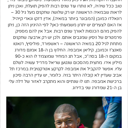
טוב ככל שיהיה, לא נותרו עוד שנים רבות להפיק תועלת, ואכן ניתן
לראות שבמאיה הראשונה יש רק שלושה שחקנים מעל גיל 30 –
רונאלדו כמובן (המבוגר ביותר במאיה), אדין דזקו וגארי קייהיל.
אז האם לצעירים יש יתרון משמעותי כאן? לפי ההיגיון הזה כן, ניתן
להפיק מהם הכנסות לאורך שנים רבות. אבל אין להם מספיק
פרמטרים של ניסיון שמגבים אותם. ולכן יש רק ארבעה שחקנים
מתחת לגיל 20 במאיה הראשונה – ראשפורד, פוליסיץ', רנאטו
סאנצ'ז וכמובן, קיליאן אמבפה. החלוץ בן ה-18 אמנם מדורג
במקום ה-18 בסה"כ, אבל תג המחיר שמוצמד לו הוא כ-90
מיליון אירו. מחצית מהסכום שנטען שריאל מדריד עשויה לשלם
עליו. אפשר להקביל את אמבפה לקרקע אטרקטיבית במרכז תל
אביב שעדיין לא קיבלה היתר בניה. כלומר, יש עדיין הרבה סיכון
ברכישת אמבפה. תנו לו שנתיים והוא מתקרב לאזור של דלה עלי
בן ה-21 שמדורג שני בדירוג.