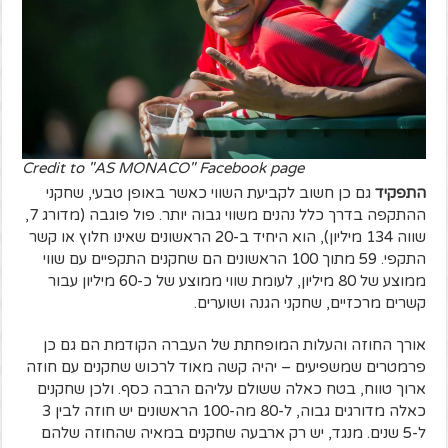
Credit to "AS MONACO" Facebook page
התפקיד
גם כן חשוב לקביעת השווי כאשר באופן טבעי, שחקני
ההתקפה בדרך כלל נהנים משווי גבוה יותר. פול פוגבה (מדורג 7,
שווה 134 מיליון), הוא היחיד ב-20 הראשונים שאינו חלוץ או קשר
התקפי. 59 מתוך 100 הראשונים הם שחקנים התקפיים עם שווי
ממוצע של 80 מיליון, לעומת שווי ממוצע של כ-60 מיליון עבור
קשרים מרכזיים, שחקני הגנה ושוערים.
אורך החוזה והעלות המופחתת של העברה הקודמת הם גם כן
פרמטרים שמשפיעים – יהיה קשה מאוד לרכוש שחקנים עם חוזה
ארוך טווח, בטח כאלה ששולם עליהם הרבה כסף. ולכן שחקנים
כאלה מדורגים גבוה, ל-80 מה-100 הראשונים יש חוזה לבין 3
ל-5 שנים. מנגד, יש רק ארבעה שחקנים במאיה שהחוזה שלהם