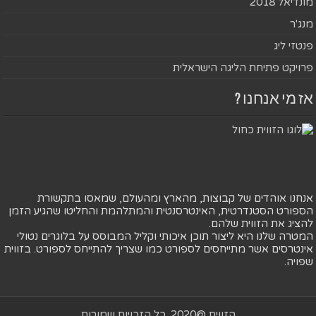
מונדיאל 2018
מנג'ר
פנטזי ליג
פרויקט פתיחת הליגה הישראלית
אז מי אנחנו ?
אנחנו אוהדים של קבוצות, מהארץ ומהעולם, שמאסו בתקשורת
הספורט הסטנדרטית, האינטרסנטית והמתלהמת והחליטו שהגיע הזמן
להציג את הזווית שלהם.
המטרה שלנו היא ליצור תוכן איכותי וקליל המבוסס על בלוגרים נטולי
אינטרסים אשר מתייחסים לספורט כמו שצריך להתייחס לספורט. בזווית
שפויה.
הזווית @2020. כל הזכויות שמורות