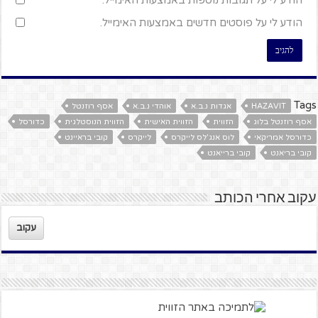
הודע לי על פוסטים חדשים באמצעות האימייל.
Tags
HAZAVIT
אגדות נ.ב.א
אוהדי נ.ב.א
אסף רוזנטל
אסף רוזנטל בלוג
הזווית
הזווית האישית
הזווית הנוסטלגית
כדורסל
כדורסל אמריקאי
לוס אנג'לס לייקרס
לייקרס
קובי בראיינט
קובי בריאנט
קובי ברייאנט
עקוב אחרי הכותב
עקוב