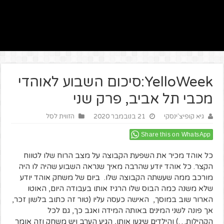
YelloWeek:סיכום השבוע לאוהדי
מכבי תל אביב, פרק שני
גיא קופיצ'ינסקי
21 בנובמבר 2020
הזווית לסל
Share this on WhatsApp
כל אוהד מכיר את השפעת הקבוצה על מצב הרוח שלו לטווח
הקצר. כל אוהד יודע שהרבה מאיך שנראה השבוע שהיה לו היה
מורכב ממה שעשתה הקבוצה שלו. ביום של משחק אוהד יודע
שלא משנה כמה הבוס שלו הרגיז אותו בעבודה היום, האוטו
הארור שוב במוסך, האישה כעסה עליו (טור זה כתוב בלשון זכר,
אך פונה לשני המינים באותה המידה ואגב כך, גם לכל
הקהילות…) והילדים שיגעו אותו, הגיע הערב ויש משחק וזה אומר