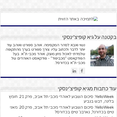
בקטנה על גיא קופיצ'ינסקי
נשוי ואבא לסהר המקסימה. אוהב ספורט ואוהב עוד
יותר לדבר ולכתוב עליו. צורך ספורט בערך מהתקופה
שלמדתי לאכול מזון מוצק. אוהד מכבי ת"א. בעל
הפודקאסט "מכביפוד" - פודקאסט האוהדים של
מכבי ת"א בכדורסל.
עוד כתבות מגיא קופיצ'ינסקי
YelloWeek: סיכום השבוע לאוהדי מכבי תל אביב, פרק 21: חומץ
בליגה, דבש בגביע
YelloWeek: סיכום השבוע לאוהדי מכבי תל אביב, פרק 20: מאני
טיים בכדורגל, גארבג' טיים בכדורסל