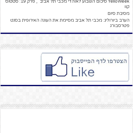
YelloWeek סיכום השבוע לאוהדי מכבי תל אביב , פרק 19: סטטוס
קוו
מסיבת סיום
הערב ביורוליג: מכבי תל אביב מסיימת את העונה האירופית בסנט
פטרסבורג