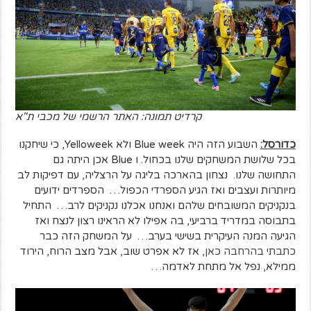
קרדיט תמונה: האתר הרשמי של מכבי ת"א
כדורסל:
השבוע הזה היה Blue week ולא Yelloweek, כי שיחקנו
בכל שלושת המשחקים שלנו בכחול. ו Blue אכן היתה גם
התחושה שלנו. נצחון בהארכה בליגה על הרצליה, עם דפיקות לב
מיותרות ועצבים ואז הגיע הספרדי הכפול… הספרדים ידועים
בנקניקים המשובחים שלהם ואנחנו אכלנו נקניקים לרב… התחיל
בתבוסה במדריד ברביעי, בה אפילו לא הראינו רצון לנצח ואז
הגיעה המנה העיקרית בשישי בערב… על המשחק הזה כבר
כתבתי בהרחבה כאן
, אז לא אפרט שוב, אבל מצב הרוח, הירוד
ממילא, נפל אל מתחת לאדמה…