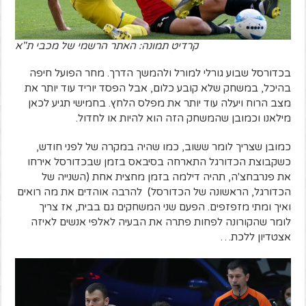
קרדיט תמונה: האתר הרשמי של מכבי ת"א
בכדורסל שבוע גורלי למורל ולהמשך הדרך. מחר הפועל חיפה
בהיכל, במשחק שלא קובע כלום, אבל הפסד יוריד עוד יותר את
מצב הרוח ויעלה עוד יותר את מפלס הלחץ. בחמישי תגיע לכאן
מילאנו וכמובן שהמשחק הזה הוא להיות או לחדול.
כמובן שצריך לומר ששוב, כמו שהיה במקרה של לפני חודש,
כשקבוצת הכדורגל התארחה בסיבאס בזמן שבכדורסל אירחו
את פנרבחצ'ה, תהיה דילמה בזמן מחצית אחת (השנייה של
הכדורגל, הראשונה של הכדורסל) להרבה אוהדים את מה רואים
ואיך ומתי מזפזפים. הפעם שני המשחקים גם בבית, אז צריך
לומר שהקורונה לפחות פתרה את הבעיה לאלפי אנשים לאיזה
אצטדיון ללכת…