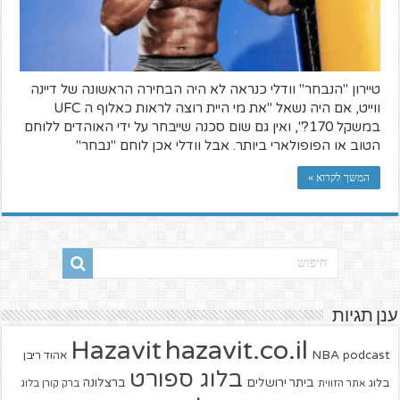
טיירון "הנבחר" וודלי כנראה לא היה הבחירה הראשונה של דיינה
ווייט, אם היה נשאל "את מי היית רוצה לראות כאלוף ה UFC
במשקל 170?", ואין גם שום סכנה שייבחר על ידי האוהדים ללוחם
הטוב או הפופולארי ביותר. אבל וודלי אכן לוחם "נבחר"
המשך לקרוא »
ענן תגיות
hazavit.co.il
Hazavit
NBA
podcast
אהוד ריבן
בלוג ספורט
ביתר ירושלים
ברצלונה
בלוג
אתר הזווית
ברק קורן בלוג