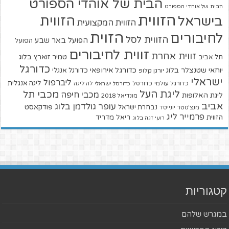
הבית של אוהדי הספורט
הבית של אוהדי הספורט
הזווית
הזווית
בישראל
הזווית המקצועית
הזוית
לחיבורים
הזווית לסל
הפועל באר שבע
הפועל
זווית לחיבורים
זווית אחרת
טמיר זוארץ בלוג
תל אביב
כדורגל
יוחאי שטנצלר בלוג
כדורגל אירופאי
כדורגל אנגלי
יורגן קלופ
ישראלי
ליברפול
ליגה אנגלית
כדורגל עולמי
כדורסל
כדורסל ישראלי
לה ליגה
ליגת העל
מכבי תל
מכבי חיפה
ליגת האלופות
מונדיאל 2018
אביב
עופר גולדמן בלוג
פודקאסט
נבחרת ישראל
מנצ'סטר יונייטד
פרמייר ליג
הזווית
ריאל מדריד
רועי זגה בלוג
קטגוריות
במגרש שלהם