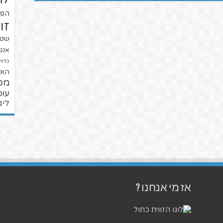
הפו
זו
שטנ
אנגל
כדור
האל
מכ
עופ
ליג
אז מי אנחנו ?