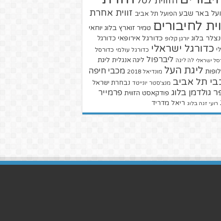
הזווית לסל
זווית אחרת
על באר שבע
הפועל תל אביב
וית לחיבורים
טמיר זוארץ בלוג
יוחאי
צלר בלוג
כדורגל אירופאי
כדורגל
יורגן קלופ
כדורגל ישראלי
י
כדורגל עולמי
כדורסל
ליברפול
ליגת
ליגה אנגלית
סל ישראלי
לה ליגה
ליגת העל
מכבי חיפה
ופות
מונדיאל 2018
בי תל אביב
נבחרת ישראל
מנצ'סטר יונייטד
ר גולדמן בלוג
פרמייר
פודקאסט הזווית
ריאל מדריד
רועי זגה בלוג