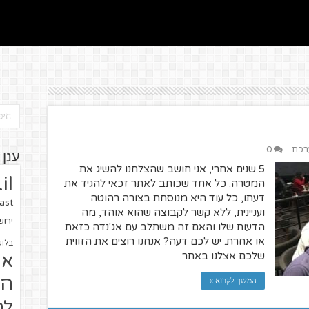
ערכת
0
ענן 
5 שנים אחרי, אני חושב שהצלחנו להשיג את
il
המטרה. כל אחד שכותב לאתר זכאי להגיד את
דעתו, כל עוד היא מנוסחת בצורה רהוטה
ast
ועניינית, ללא קשר לקבוצה שהוא אוהד, מה
ירו
הדעות שלו והאם זה משתלב עם אג'נדה כזאת
או אחרת. יש לכם דעה? אנחנו רוצים את הזווית
בלוג
שלכם אצלנו באתר.
או
הז
המשך לקרוא »
לח