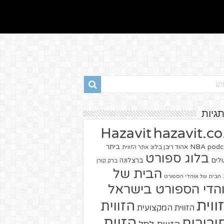
תגיות
hazavit.co.
Hazavit
NBA
podc
ביתר
אהוד ריבן בלוג
אתר הזווית
בלוג ספורט
שלים
ברצלונה
ברק קורן
הבית של
הבית של אוהדי הספורט
הדי הספורט בישראל
ווית
הזווית
הזווית המקצועית
הזוית
יבורים