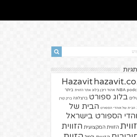
תגיות
hazavit.co.
Hazavit
NBA
podc
ביתר
אהוד ריבן בלוג
אתר הזווית
בלוג ספורט
שלים
ברצלונה
ברק קורן
הבית של
הבית של אוהדי הספורט
הדי הספורט בישראל
ווית
הזווית
הזווית המקצועית
הזוית
יבורים