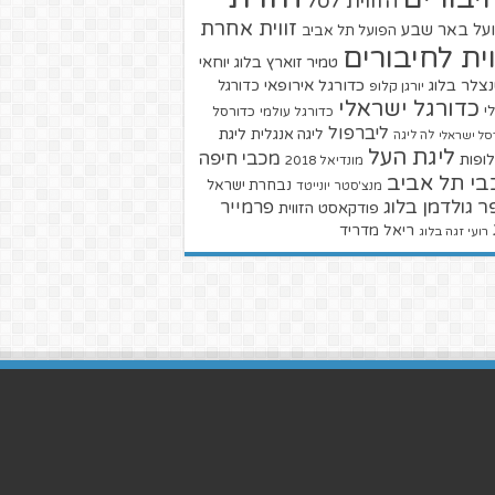
הזווית לסל
זווית אחרת
על באר שבע
הפועל תל אביב
וית לחיבורים
טמיר זוארץ בלוג
יוחאי
צלר בלוג
כדורגל אירופאי
כדורגל
יורגן קלופ
כדורגל ישראלי
י
כדורגל עולמי
כדורסל
ליברפול
ליגת
ליגה אנגלית
סל ישראלי
לה ליגה
ליגת העל
מכבי חיפה
ופות
מונדיאל 2018
בי תל אביב
נבחרת ישראל
מנצ'סטר יונייטד
ר גולדמן בלוג
פרמייר
פודקאסט הזווית
ריאל מדריד
רועי זגה בלוג