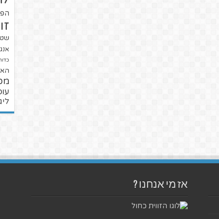
הפו
זו
שטנ
אנגל
כדור
האל
מכ
עופ
ליג
אז מי אנחנו ?