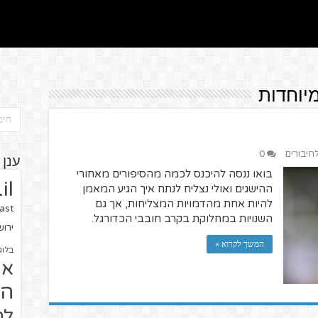
לחיבורים
0
ענן 
בואו ננסה להיכנס לכמה מהסיפורים מאחורי
il
ההישגים ואולי נצליח לנתח איך הגיע המאמן
להיות אחת מהדמויות המצליחות, אך גם
ast
השנויות במחלוקת בקרב חובבי הכדורגל.
ירו
המשך לקרוא »
בלוג
או
הז
לח