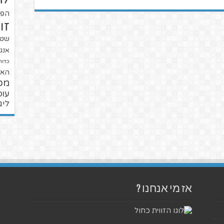
הפו
זו
שטנ
אנגל
כדור
האל
מכ
עופ
ליג
אז מי אנחנו ?