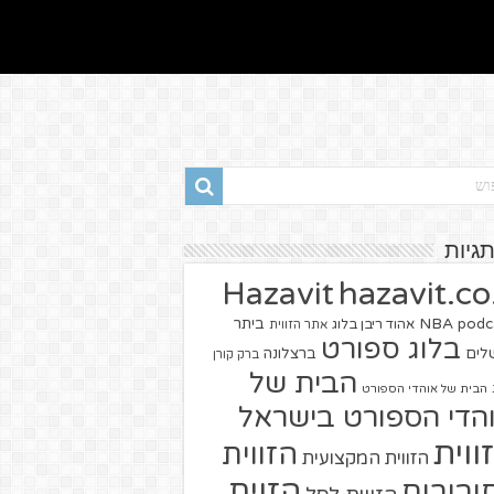
תגיות
hazavit.co.
Hazavit
NBA
podc
ביתר
אהוד ריבן בלוג
אתר הזווית
בלוג ספורט
שלים
ברצלונה
ברק קורן
הבית של
הבית של אוהדי הספורט
הדי הספורט בישראל
ווית
הזווית
הזווית המקצועית
הזוית
יבורים