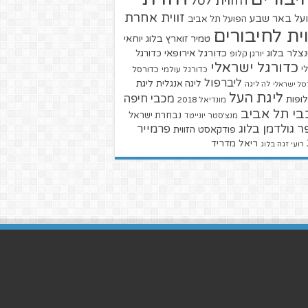
הזווית לסל
זווית אחרת
על באר שבע
הפועל תל אביב
וית לחיבורים
טמיר זוארץ בלוג
יוחאי
צלר בלוג
כדורגל אירופאי
כדורגל
יורגן קלופ
כדורגל ישראלי
י
כדורגל עולמי
כדורסל
ליברפול
ליגת
ליגה אנגלית
סל ישראלי
לה ליגה
ליגת העל
מכבי חיפה
ופות
מונדיאל 2018
בי תל אביב
נבחרת ישראל
מנצ'סטר יונייטד
ר גולדמן בלוג
פרמייר
פודקאסט הזווית
ריאל מדריד
רועי זגה בלוג