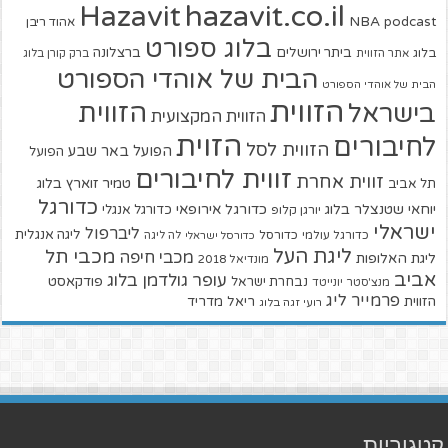
hazavit.co.il
Hazavit
NBA
podcast
אהוד ריבן
בלוג ספורט
ביתר ירושלים
ברצלונה
בלוג
אתר הזווית
ברק קורן בלוג
הבית של אוהדי הספורט
הבית של אוהדי הספורט
הזווית
הזווית
בישראל
הזווית המקצועית
הזוית
לחיבורים
הזווית לסל
הפועל באר שבע
הפועל
זווית לחיבורים
זווית אחרת
טמיר זוארץ בלוג
תל אביב
כדורגל
יוחאי שטנצלר בלוג
כדורגל אירופאי
כדורגל אנגלי
יורגן קלופ
ישראלי
ליברפול
ליגה אנגלית
כדורגל עולמי
כדורסל
כדורסל ישראלי
לה ליגה
ליגת העל
מכבי תל
מכבי חיפה
ליגת האלופות
מונדיאל 2018
אביב
עופר גולדמן בלוג
פודקאסט
נבחרת ישראל
מנצ'סטר יונייטד
פרמייר ליג
הזווית
ריאל מדריד
רועי זגה בלוג
קטגוריות