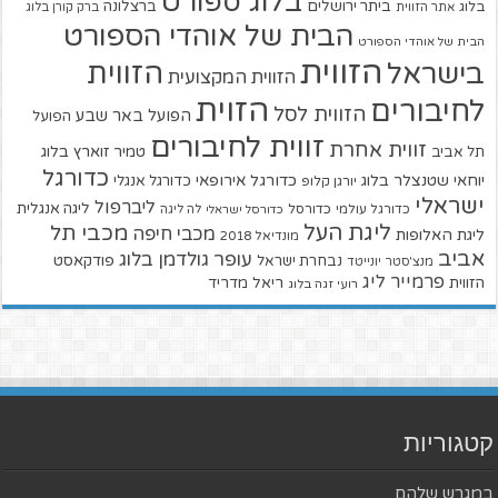
בלוג ספורט
ביתר ירושלים
ברצלונה
בלוג
אתר הזווית
ברק קורן בלוג
הבית של אוהדי הספורט
הבית של אוהדי הספורט
הזווית
הזווית
בישראל
הזווית המקצועית
הזוית
לחיבורים
הזווית לסל
הפועל באר שבע
הפועל
זווית לחיבורים
זווית אחרת
טמיר זוארץ בלוג
תל אביב
כדורגל
יוחאי שטנצלר בלוג
כדורגל אירופאי
כדורגל אנגלי
יורגן קלופ
ישראלי
ליברפול
ליגה אנגלית
כדורגל עולמי
כדורסל
כדורסל ישראלי
לה ליגה
ליגת העל
מכבי תל
מכבי חיפה
ליגת האלופות
מונדיאל 2018
אביב
עופר גולדמן בלוג
פודקאסט
נבחרת ישראל
מנצ'סטר יונייטד
פרמייר ליג
הזווית
ריאל מדריד
רועי זגה בלוג
קטגוריות
במגרש שלהם