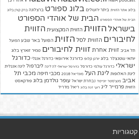
NBA
podcast
אהוד ריבן
בלוג ספורט
ביתר ירושלים
ברצלונה
בלוג
אתר הזווית
ברק קורן בלוג
הבית של אוהדי הספורט
הבית של אוהדי הספורט
הזווית
הזווית
בישראל
הזווית המקצועית
הזוית
לחיבורים
הזווית לסל
הפועל באר שבע
הפועל
זווית לחיבורים
זווית אחרת
טמיר זוארץ בלוג
תל אביב
כדורגל
יוחאי שטנצלר בלוג
כדורגל אירופאי
כדורגל אנגלי
יורגן קלופ
ישראלי
ליברפול
ליגה אנגלית
כדורגל עולמי
כדורסל
כדורסל ישראלי
לה ליגה
ליגת העל
מכבי תל
מכבי חיפה
ליגת האלופות
מונדיאל 2018
אביב
עופר גולדמן בלוג
פודקאסט
נבחרת ישראל
מנצ'סטר יונייטד
פרמייר ליג
הזווית
ריאל מדריד
רועי זגה בלוג
קטגוריות