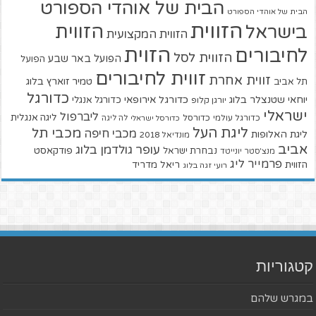
הבית של אוהדי הספורט
הבית של אוהדי הספורט
הזווית
הזווית
בישראל
הזווית המקצועית
הזוית
לחיבורים
הזווית לסל
הפועל באר שבע
הפועל
זווית לחיבורים
זווית אחרת
טמיר זוארץ בלוג
תל אביב
כדורגל
יוחאי שטנצלר בלוג
כדורגל אירופאי
כדורגל אנגלי
יורגן קלופ
ישראלי
ליברפול
ליגה אנגלית
כדורגל עולמי
כדורסל
כדורסל ישראלי
לה ליגה
ליגת העל
מכבי תל
מכבי חיפה
ליגת האלופות
מונדיאל 2018
אביב
עופר גולדמן בלוג
פודקאסט
נבחרת ישראל
מנצ'סטר יונייטד
פרמייר ליג
הזווית
ריאל מדריד
רועי זגה בלוג
קטגוריות
במגרש שלהם