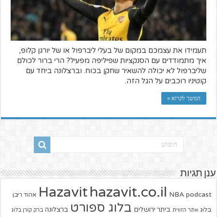
תעמידו את עצמכם במקום של בעלי ליברפול או של יורגן קלופ,
איך מתמודדים עם הסנקציות שפיליפה מפעיל? הרי ברור לכולם
שליברפול לא יכולה להשאיר שחקן בכוח. וברצלונה ביחד עם
קוטיניו רוכבים על הגל הזה.
המשך לקרוא »
ענן תגיות
hazavit.co.il
Hazavit
NBA
podcast
אהוד ריבן
בלוג ספורט
ביתר ירושלים
ברצלונה
בלוג
אתר הזווית
ברק קורן בלוג