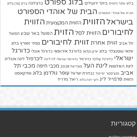
בלוג ספורט
ביתר ירושלים
ברצלונה
בלוג
אתר הזווית
ברק קורן בלוג
הבית של אוהדי הספורט
הבית של אוהדי הספורט
הזווית
הזווית
בישראל
הזווית המקצועית
הזוית
לחיבורים
הזווית לסל
הפועל באר שבע
הפועל
זווית לחיבורים
זווית אחרת
טמיר זוארץ בלוג
תל אביב
כדורגל
יוחאי שטנצלר בלוג
כדורגל אירופאי
כדורגל אנגלי
יורגן קלופ
ישראלי
ליברפול
ליגה אנגלית
כדורגל עולמי
כדורסל
כדורסל ישראלי
לה ליגה
ליגת העל
מכבי תל
מכבי חיפה
ליגת האלופות
מונדיאל 2018
אביב
עופר גולדמן בלוג
פודקאסט
נבחרת ישראל
מנצ'סטר יונייטד
פרמייר ליג
הזווית
ריאל מדריד
רועי זגה בלוג
קטגוריות