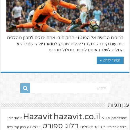
ברוכים הבאים אל הפנטזי! המקום בו אתם יכולים לתכנן מהלכים
שבועות קדימה, רק כדי לגלות שקפץ לגווארדיולה הפפ והוא
החליט לשלוח אותנו לחשב מסלול מחדש.
המשך לקרוא »
ענן תגיות
hazavit.co.il
Hazavit
NBA
podcast
אהוד ריבן
בלוג ספורט
ביתר ירושלים
ברצלונה
בלוג
אתר הזווית
ברק קורן בלוג