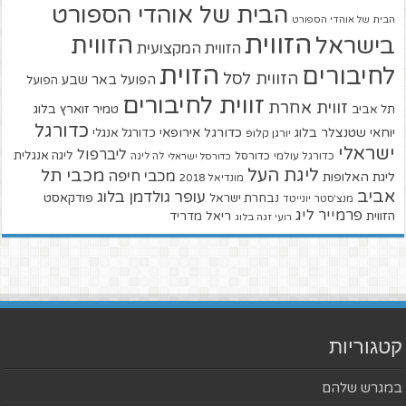
הבית של אוהדי הספורט
הבית של אוהדי הספורט
הזווית
הזווית
בישראל
הזווית המקצועית
הזוית
לחיבורים
הזווית לסל
הפועל באר שבע
הפועל
זווית לחיבורים
זווית אחרת
טמיר זוארץ בלוג
תל אביב
כדורגל
יוחאי שטנצלר בלוג
כדורגל אירופאי
כדורגל אנגלי
יורגן קלופ
ישראלי
ליברפול
ליגה אנגלית
כדורגל עולמי
כדורסל
כדורסל ישראלי
לה ליגה
ליגת העל
מכבי תל
מכבי חיפה
ליגת האלופות
מונדיאל 2018
אביב
עופר גולדמן בלוג
פודקאסט
נבחרת ישראל
מנצ'סטר יונייטד
פרמייר ליג
הזווית
ריאל מדריד
רועי זגה בלוג
קטגוריות
במגרש שלהם