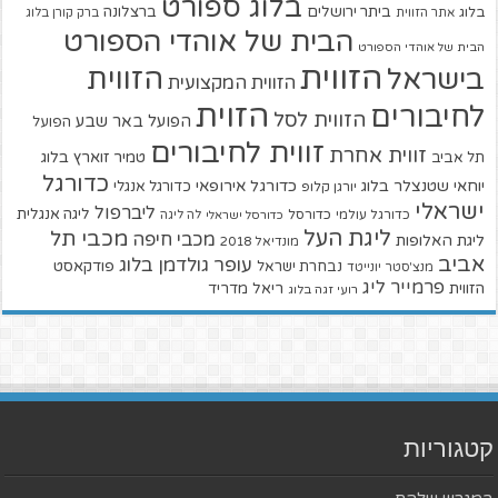
בלוג ספורט
ביתר ירושלים
ברצלונה
בלוג
אתר הזווית
ברק קורן בלוג
הבית של אוהדי הספורט
הבית של אוהדי הספורט
הזווית
הזווית
בישראל
הזווית המקצועית
הזוית
לחיבורים
הזווית לסל
הפועל באר שבע
הפועל
זווית לחיבורים
זווית אחרת
טמיר זוארץ בלוג
תל אביב
כדורגל
יוחאי שטנצלר בלוג
כדורגל אירופאי
כדורגל אנגלי
יורגן קלופ
ישראלי
ליברפול
ליגה אנגלית
כדורגל עולמי
כדורסל
כדורסל ישראלי
לה ליגה
ליגת העל
מכבי תל
מכבי חיפה
ליגת האלופות
מונדיאל 2018
אביב
עופר גולדמן בלוג
פודקאסט
נבחרת ישראל
מנצ'סטר יונייטד
פרמייר ליג
הזווית
ריאל מדריד
רועי זגה בלוג
קטגוריות