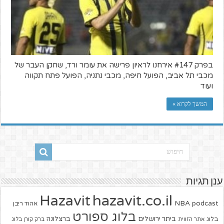
בפרק #147 אירחנו לראיון פרישה את עומר ורד, שחקן העבר של
מכבי תל אביב, הפועל חיפה, מכבי נתניה, הפועל פתח תקווה
ועוד
המשך לקרוא »
ענן תגיות
hazavit.co.il
Hazavit
NBA
podcast
אהוד ריבן
בלוג ספורט
ביתר ירושלים
ברצלונה
בלוג
אתר הזווית
ברק קורן בלוג