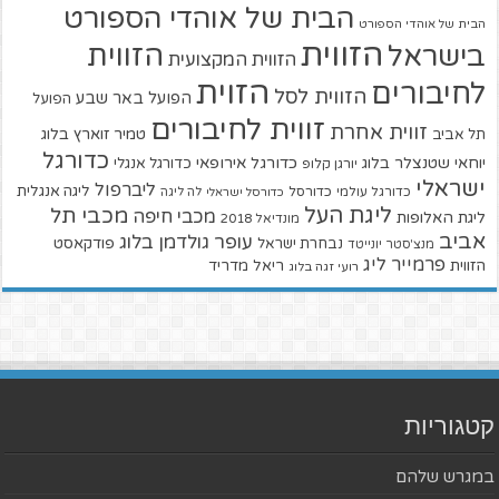
הבית של אוהדי הספורט
הבית של אוהדי הספורט
הזווית
הזווית
בישראל
הזווית המקצועית
הזוית
לחיבורים
הזווית לסל
הפועל באר שבע
הפועל
זווית לחיבורים
זווית אחרת
טמיר זוארץ בלוג
תל אביב
כדורגל
יוחאי שטנצלר בלוג
כדורגל אירופאי
כדורגל אנגלי
יורגן קלופ
ישראלי
ליברפול
ליגה אנגלית
כדורגל עולמי
כדורסל
כדורסל ישראלי
לה ליגה
ליגת העל
מכבי תל
מכבי חיפה
ליגת האלופות
מונדיאל 2018
אביב
עופר גולדמן בלוג
פודקאסט
נבחרת ישראל
מנצ'סטר יונייטד
פרמייר ליג
הזווית
ריאל מדריד
רועי זגה בלוג
קטגוריות
במגרש שלהם