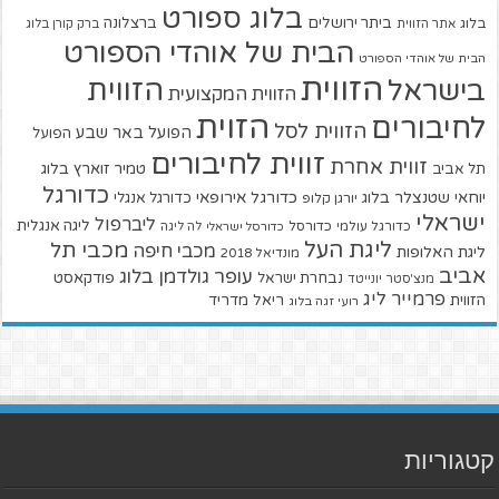
בלוג ספורט
ביתר ירושלים
ברצלונה
בלוג
אתר הזווית
ברק קורן בלוג
הבית של אוהדי הספורט
הבית של אוהדי הספורט
הזווית
הזווית
בישראל
הזווית המקצועית
הזוית
לחיבורים
הזווית לסל
הפועל באר שבע
הפועל
זווית לחיבורים
זווית אחרת
טמיר זוארץ בלוג
תל אביב
כדורגל
יוחאי שטנצלר בלוג
כדורגל אירופאי
כדורגל אנגלי
יורגן קלופ
ישראלי
ליברפול
ליגה אנגלית
כדורגל עולמי
כדורסל
כדורסל ישראלי
לה ליגה
ליגת העל
מכבי תל
מכבי חיפה
ליגת האלופות
מונדיאל 2018
אביב
עופר גולדמן בלוג
פודקאסט
נבחרת ישראל
מנצ'סטר יונייטד
פרמייר ליג
הזווית
ריאל מדריד
רועי זגה בלוג
קטגוריות