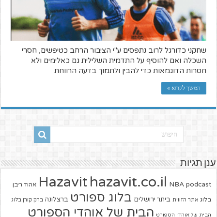
שחקני כדורגל לרוב נתפסים ע"י הציבור הרחב כטיפשים, חסרי
השכלה ואם להוסיף על התדמית השלילית גם כאלימים ולא
חסרות הדוגמאות כדי להבין ולתמוך בדעה הרווחת
המשך לקרוא »
ענן תגיות
hazavit.co.il
Hazavit
NBA
podcast
אהוד ריבן
בלוג ספורט
ביתר ירושלים
ברצלונה
בלוג
אתר הזווית
ברק קורן בלוג
הבית של אוהדי הספורט
הבית של אוהדי הספורט