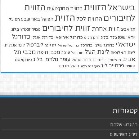
הזווית
הזווית
בישראל
הזווית המקצועית
הזוית
לחיבורים
הזווית לסל
הפועל באר שבע
הפועל
זווית לחיבורים
זווית אחרת
טמיר זוארץ בלוג
תל אביב
כדורגל
יוחאי שטנצלר בלוג
כדורגל אירופאי
כדורגל אנגלי
יורגן קלופ
ישראלי
ליברפול
ליגה אנגלית
כדורגל עולמי
כדורסל
כדורסל ישראלי
לה ליגה
ליגת העל
מכבי תל
מכבי חיפה
ליגת האלופות
מונדיאל 2018
אביב
עופר גולדמן בלוג
פודקאסט
נבחרת ישראל
מנצ'סטר יונייטד
פרמייר ליג
הזווית
ריאל מדריד
רועי זגה בלוג
קטגוריות
במגרש שלהם
דירוג הפרשנים