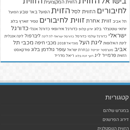
הזווית
הזווית
בישראל
הזווית המקצועית
הזוית
לחיבורים
הזווית לסל
הפועל באר שבע
הפועל
זווית לחיבורים
זווית אחרת
טמיר זוארץ בלוג
תל אביב
כדורגל
יוחאי שטנצלר בלוג
כדורגל אירופאי
כדורגל אנגלי
יורגן קלופ
ישראלי
ליברפול
ליגה אנגלית
כדורגל עולמי
כדורסל
כדורסל ישראלי
לה ליגה
ליגת העל
מכבי תל
מכבי חיפה
ליגת האלופות
מונדיאל 2018
אביב
עופר גולדמן בלוג
פודקאסט
נבחרת ישראל
מנצ'סטר יונייטד
פרמייר ליג
הזווית
ריאל מדריד
רועי זגה בלוג
קטגוריות
במגרש שלהם
דירוג הפרשנים
הזווית הנוסטלגית