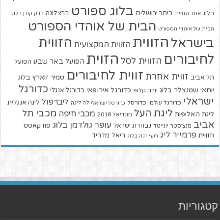
בלוג ספורט
ביתר ירושלים
ברצלונה
בלוג
אתר הזווית
ברק קורן בלוג
הבית של אוהדי הספורט
הבית של אוהדי הספורט
הזווית
הזווית
בישראל
הזווית המקצועית
הזוית
לחיבורים
הזווית לסל
הפועל באר שבע
הפועל
זווית לחיבורים
זווית אחרת
טמיר זוארץ בלוג
תל אביב
כדורגל
יוחאי שטנצלר בלוג
כדורגל אירופאי
כדורגל אנגלי
יורגן קלופ
ישראלי
ליברפול
ליגה אנגלית
כדורגל עולמי
כדורסל
כדורסל ישראלי
לה ליגה
ליגת העל
מכבי תל
מכבי חיפה
ליגת האלופות
מונדיאל 2018
אביב
עופר גולדמן בלוג
פודקאסט
נבחרת ישראל
מנצ'סטר יונייטד
פרמייר ליג
הזווית
ריאל מדריד
רועי זגה בלוג
קטגוריות