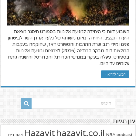
השבוע דווח כי היחידה למניעת אלימות בספורט תיסגר מפאת
היעדר תקציב. היחידה, מיזם משותף של גלעד ארדן השר לביטחון
פנים ומירי רגב שרת התרבות והספורט דאז, שהוקמה בעקבות
המלצות דוח מבקר המדינה (2015) לצמצום ומניעת אלימות
בספורט, פעלה בעיקר במגרשי הכדורגל והכדורסל והישגיה נותרו
עלומים עד היום.
המשך לקרוא »
ענן תגיות
hazavit.co.il
Hazavit
NBA
podcast
אהוד ריבן