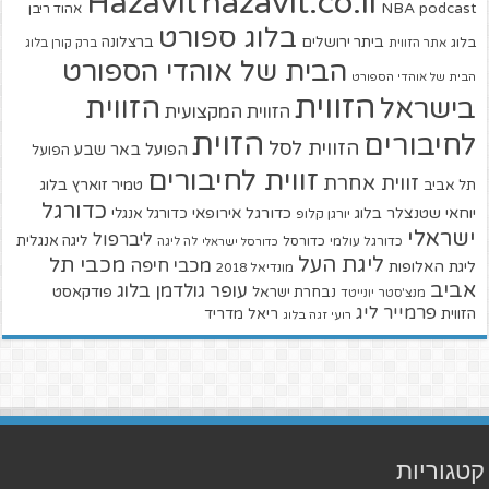
hazavit.co.il
Hazavit
NBA
podcast
אהוד ריבן
בלוג ספורט
ביתר ירושלים
ברצלונה
בלוג
אתר הזווית
ברק קורן בלוג
הבית של אוהדי הספורט
הבית של אוהדי הספורט
הזווית
הזווית
בישראל
הזווית המקצועית
הזוית
לחיבורים
הזווית לסל
הפועל באר שבע
הפועל
זווית לחיבורים
זווית אחרת
טמיר זוארץ בלוג
תל אביב
כדורגל
יוחאי שטנצלר בלוג
כדורגל אירופאי
כדורגל אנגלי
יורגן קלופ
ישראלי
ליברפול
ליגה אנגלית
כדורגל עולמי
כדורסל
כדורסל ישראלי
לה ליגה
ליגת העל
מכבי תל
מכבי חיפה
ליגת האלופות
מונדיאל 2018
אביב
עופר גולדמן בלוג
פודקאסט
נבחרת ישראל
מנצ'סטר יונייטד
פרמייר ליג
הזווית
ריאל מדריד
רועי זגה בלוג
קטגוריות