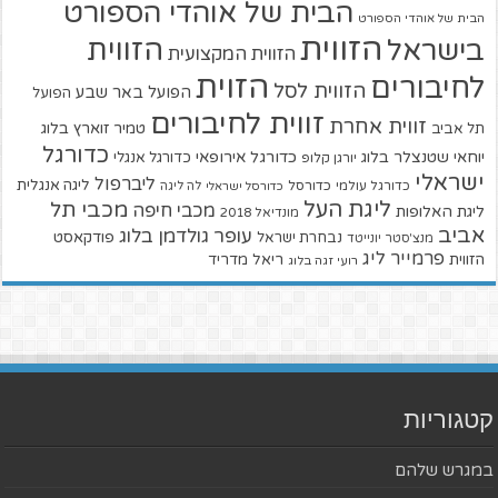
הבית של אוהדי הספורט
הבית של אוהדי הספורט
הזווית
הזווית
בישראל
הזווית המקצועית
הזוית
לחיבורים
הזווית לסל
הפועל באר שבע
הפועל
זווית לחיבורים
זווית אחרת
טמיר זוארץ בלוג
תל אביב
כדורגל
יוחאי שטנצלר בלוג
כדורגל אירופאי
כדורגל אנגלי
יורגן קלופ
ישראלי
ליברפול
ליגה אנגלית
כדורגל עולמי
כדורסל
כדורסל ישראלי
לה ליגה
ליגת העל
מכבי תל
מכבי חיפה
ליגת האלופות
מונדיאל 2018
אביב
עופר גולדמן בלוג
פודקאסט
נבחרת ישראל
מנצ'סטר יונייטד
פרמייר ליג
הזווית
ריאל מדריד
רועי זגה בלוג
קטגוריות
במגרש שלהם