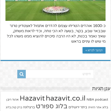
כ-1600 אוהדים הטריחו עצמם להדרים אתמול לאצטדיון טרנר
שבבאר שבע, בקור, בשעה לא הכי נוחה, וכדי לראות משחק,
שאיך נאמר בכנות, לא היו הרבה סיכויים להוציא ממנו משהו לכל
מי שיש לו עיניים בראש
המשך לקרוא »
ענן תגיות
hazavit.co.il
Hazavit
NBA
podcast
אהוד ריבן
בלוג ספורט
ביתר ירושלים
ברצלונה
בלוג
אתר הזווית
ברק קורן בלוג