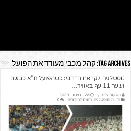
Tag Archives:
קהל מכבי מעודד את הפועל
נוסטלגיה לקראת הדרבי: כשהפועל ת"א כבשה
ושער 11 עף באוויר…
גיא קופיצ'ינסקי
28 בדצמבר 2020
הזווית הנוסטלגית
,
הזווית לחיבורים
0