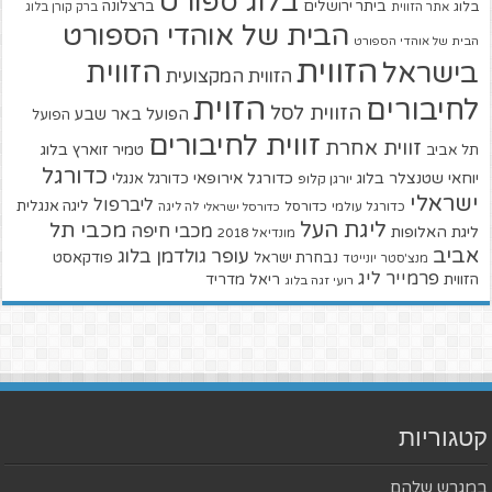
בלוג ספורט
ביתר ירושלים
ברצלונה
בלוג
אתר הזווית
ברק קורן בלוג
הבית של אוהדי הספורט
הבית של אוהדי הספורט
הזווית
הזווית
בישראל
הזווית המקצועית
הזוית
לחיבורים
הזווית לסל
הפועל באר שבע
הפועל
זווית לחיבורים
זווית אחרת
טמיר זוארץ בלוג
תל אביב
כדורגל
יוחאי שטנצלר בלוג
כדורגל אירופאי
כדורגל אנגלי
יורגן קלופ
ישראלי
ליברפול
ליגה אנגלית
כדורגל עולמי
כדורסל
כדורסל ישראלי
לה ליגה
ליגת העל
מכבי תל
מכבי חיפה
ליגת האלופות
מונדיאל 2018
אביב
עופר גולדמן בלוג
פודקאסט
נבחרת ישראל
מנצ'סטר יונייטד
פרמייר ליג
הזווית
ריאל מדריד
רועי זגה בלוג
קטגוריות
במגרש שלהם