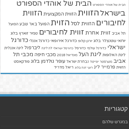
הבית של אוהדי הספורט
הבית של אוהדי הספורט
הזווית
הזווית
בישראל
הזווית המקצועית
הזוית
לחיבורים
הזווית לסל
הפועל באר שבע
הפועל
זווית לחיבורים
זווית אחרת
טמיר זוארץ בלוג
תל אביב
כדורגל
יוחאי שטנצלר בלוג
כדורגל אירופאי
כדורגל אנגלי
יורגן קלופ
ישראלי
ליברפול
ליגה אנגלית
כדורגל עולמי
כדורסל
כדורסל ישראלי
לה ליגה
ליגת העל
מכבי תל
מכבי חיפה
ליגת האלופות
מונדיאל 2018
אביב
עופר גולדמן בלוג
פודקאסט
נבחרת ישראל
מנצ'סטר יונייטד
פרמייר ליג
הזווית
ריאל מדריד
רועי זגה בלוג
קטגוריות
במגרש שלהם