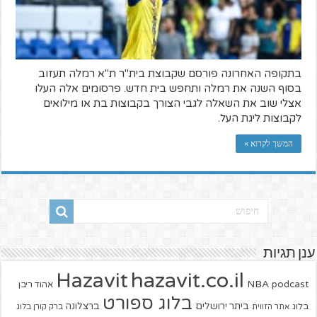
בתקופה האחרונה פורסם שקבוצת בית"ר ת"א רמלה תעזוב
בסוף השנה את רמלה ותחפש בית חדש. פרסומים אלה העלו
אצלי שוב את השאלה לגבי הצורך בקבוצות בת או מילואים
לקבוצות ליגת העל.
המשך לקרוא »
ענן תגיות
hazavit.co.il
Hazavit
NBA
podcast
אהוד ריבן
בלוג ספורט
ביתר ירושלים
ברצלונה
בלוג
אתר הזווית
ברק קורן בלוג