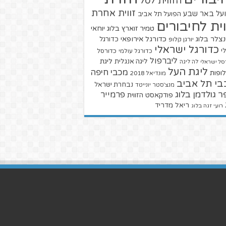
הזווית לסל
זווית אחרת
על באר שבע
הפועל תל אביב
וית לחיבורים
טמיר זוארץ בלוג
יוחאי
צלר בלוג
כדורגל אירופאי
כדורגל
יורגן קלופ
כדורגל ישראלי
י
כדורגל עולמי
כדורסל
ליברפול
ליגת
ליגה אנגלית
סל ישראלי
לה ליגה
ליגת העל
מכבי חיפה
ופות
מונדיאל 2018
בי תל אביב
נבחרת ישראל
מנצ'סטר יונייטד
ר גולדמן בלוג
פרמייר
פודקאסט הזווית
ריאל מדריד
רועי זגה בלוג