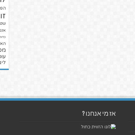
הפו
זו
שטנ
אנגל
כדור
האל
מכ
עופ
ליג
אז מי אנחנו ?