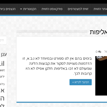
ר הזווית
זווית למצטרפים
פודקאסט הזווית
הקטגוריות
הנצפים ביות
ל
0
ענן 
בימים בהם אין לנו ספורט ובמיוחד לא נ.ב.א, זו
il
הזדמנות מצויינת לסקור את קבוצות הליגה
שמעולם לא זכו באליפות. חלקן אפילו לא היו
ast
קרובות לכך.
ירו
המשך לקרוא »
בלוג
או
הז
לח