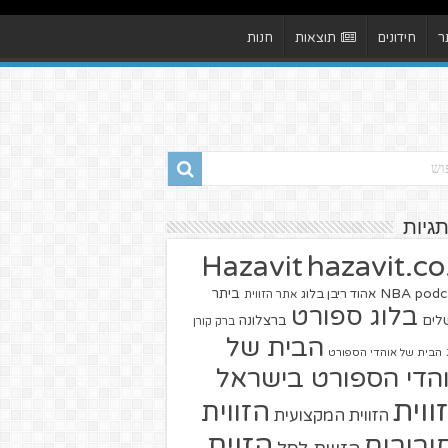
ר
חידונים
תוצאות
חנות
תגיות
hazavit.co.
Hazavit
NBA
podc
ביתר
אהוד ריבן בלוג
אתר הזווית
בלוג ספורט
שלים
ברצלונה
ברק קורן
הבית של
הבית של אוהדי הספורט
הדי הספורט בישראל
ווית
הזווית
הזווית המקצועית
הזוית
יבורים