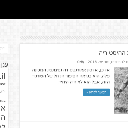
ת לחיבורים
,
מונדיאל 2018
0
ענן 
אז כן, אדסון אאורנטס דה נסימנטו, המכונה
il
פלה, הוא כנראה הסיפור הגדול של הטורניר
הזה, אבל הוא לא היה היחיד.
ast
ירו
המשך לקרוא »
בלוג
או
הז
לח