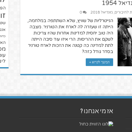
ל 1954
הפו
ת לחיבורים
,
מונדיאל 2018
0
זו
הנייטרליות של שוויץ, שלא השתתפה במלחמה,
שטנ
הייתה זו שעזרה לה לארח את הטורניר. מצבה
אנגל
היה טוב יחסית למדינות אחרות שהיו צריכות
כדור
לשקם את ההריסות. הרי איזו עוד סיבה הייתה
האל
לתת למדינה כה קטנה את הזכות לארח טורניר
מכ
בסדר גודל כזה?
עופ
ליג
המשך לקרוא »
אז מי אנחנו ?