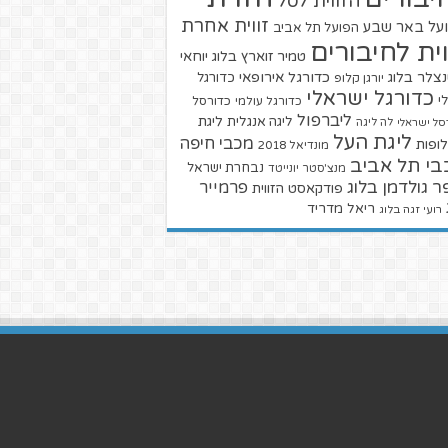
הזווית לסל
זווית אחרת
על באר שבע
הפועל תל אביב
וית לחיבורים
טמיר זוארץ בלוג
יוחאי
צלר בלוג
כדורגל אירופאי
כדורגל
יורגן קלופ
כדורגל ישראלי
י
כדורגל עולמי
כדורסל
ליברפול
ליגת
ליגה אנגלית
סל ישראלי
לה ליגה
ליגת העל
מכבי חיפה
ופות
מונדיאל 2018
בי תל אביב
נבחרת ישראל
מנצ'סטר יונייטד
ר גולדמן בלוג
פרמייר
פודקאסט הזווית
ריאל מדריד
רועי זגה בלוג