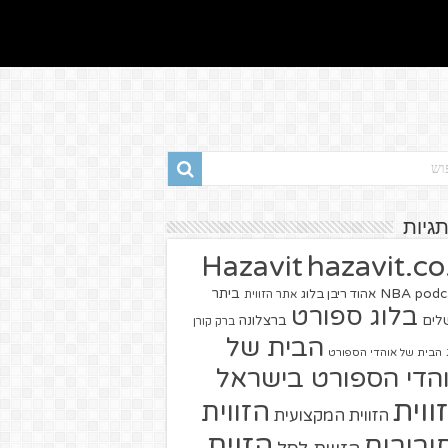
תגיות
hazavit.co.
Hazavit
NBA
podc
ביתר
אהוד ריבן בלוג
אתר הזווית
בלוג ספורט
שלים
ברצלונה
ברק קורן
הבית של
הבית של אוהדי הספורט
הדי הספורט בישראל
ווית
הזווית
הזווית המקצועית
הזוית
יבורים