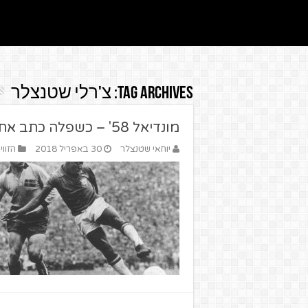
Tag Archives:
צ'רלי שטנצלר
מונדיאל 58' – כשפלה כתב את ההיסטוריה
יוחאי שטנצלר
30 באפריל 2018
הזווי