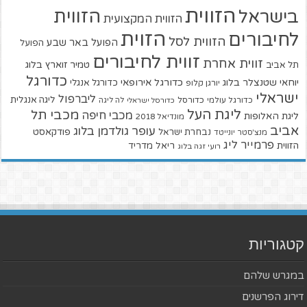
הזווית
הזווית
בישראל
הזווית המקצועית
הזוית
לחיבורים
הזווית לסל
הפועל באר שבע
הפועל
זווית לחיבורים
זווית אחרת
טמיר זוארץ בלוג
תל אביב
כדורגל
יוחאי שטנצלר בלוג
כדורגל אירופאי
כדורגל אנגלי
יורגן קלופ
ישראלי
ליברפול
ליגה אנגלית
כדורגל עולמי
כדורסל
כדורסל ישראלי
לה ליגה
ליגת העל
מכבי תל
מכבי חיפה
ליגת האלופות
מונדיאל 2018
אביב
עופר גולדמן בלוג
פודקאסט
נבחרת ישראל
מנצ'סטר יונייטד
פרמייר ליג
הזווית
ריאל מדריד
רועי זגה בלוג
קטגוריות
במגרש שלהם
דירוג הפרשנים