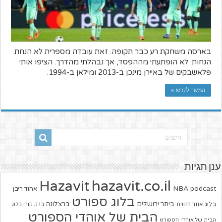
בארסה משחקת רע כבר תקופה. זאת עובדה מספרית לא הנחת
הנחות. לא הופתעתי מההפסד, אך נבהלתי מהדרך. הציפו אותי
פלאשבקים של באיירן מינכן ב-2013 ומילאן ב-1994.
המשך לקרוא »
ענן תגיות
hazavit.co.il
Hazavit
NBA
podcast
אהוד ריבן
בלוג ספורט
ביתר ירושלים
ברצלונה
בלוג
אתר הזווית
ברק קורן בלוג
הבית של אוהדי הספורט
הבית של אוהדי הספורט