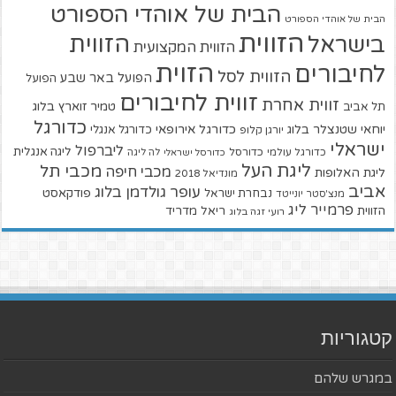
הבית של אוהדי הספורט
הבית של אוהדי הספורט
הזווית
הזווית
בישראל
הזווית המקצועית
הזוית
לחיבורים
הזווית לסל
הפועל באר שבע
הפועל
זווית לחיבורים
זווית אחרת
טמיר זוארץ בלוג
תל אביב
כדורגל
יוחאי שטנצלר בלוג
כדורגל אירופאי
כדורגל אנגלי
יורגן קלופ
ישראלי
ליברפול
ליגה אנגלית
כדורגל עולמי
כדורסל
כדורסל ישראלי
לה ליגה
ליגת העל
מכבי תל
מכבי חיפה
ליגת האלופות
מונדיאל 2018
אביב
עופר גולדמן בלוג
פודקאסט
נבחרת ישראל
מנצ'סטר יונייטד
פרמייר ליג
הזווית
ריאל מדריד
רועי זגה בלוג
קטגוריות
במגרש שלהם