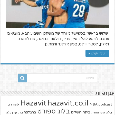
"שלוש בראש" בספיישל מיוחד של משחקי השבוע הבא. מוציאים
אתכם למסע לאל-ראיין, פריז, מילאנו, בראגה, גוודלחארה,
דאליין, לסטר, ווילס, צפון אירלנד ורמת גן​
המשך לקרוא »
ענן תגיות
hazavit.co.il
Hazavit
NBA
podcast
אהוד ריבן
בלוג ספורט
ביתר ירושלים
ברצלונה
בלוג
אתר הזווית
ברק קורן בלוג