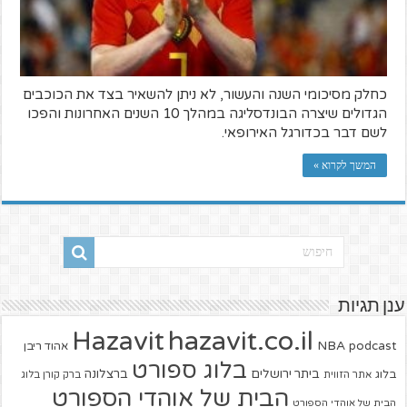
כחלק מסיכומי השנה והעשור, לא ניתן להשאיר בצד את הכוכבים
הגדולים שיצרה הבונדסליגה במהלך 10 השנים האחרונות והפכו
לשם דבר בכדורגל האירופאי.
המשך לקרוא »
ענן תגיות
hazavit.co.il
Hazavit
NBA
podcast
אהוד ריבן
בלוג ספורט
ביתר ירושלים
ברצלונה
בלוג
אתר הזווית
ברק קורן בלוג
הבית של אוהדי הספורט
הבית של אוהדי הספורט