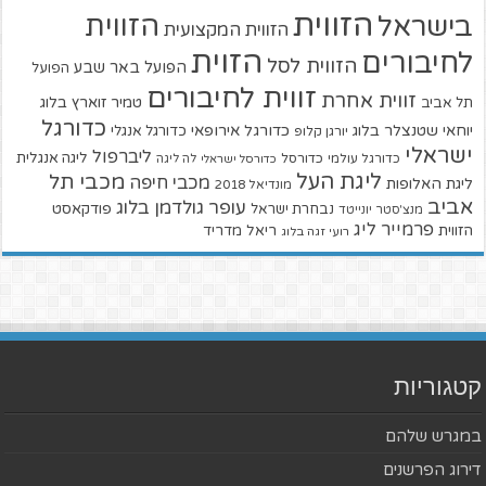
הזווית
הזווית
בישראל
הזווית המקצועית
הזוית
לחיבורים
הזווית לסל
הפועל באר שבע
הפועל
זווית לחיבורים
זווית אחרת
טמיר זוארץ בלוג
תל אביב
כדורגל
יוחאי שטנצלר בלוג
כדורגל אירופאי
כדורגל אנגלי
יורגן קלופ
ישראלי
ליברפול
ליגה אנגלית
כדורגל עולמי
כדורסל
כדורסל ישראלי
לה ליגה
ליגת העל
מכבי תל
מכבי חיפה
ליגת האלופות
מונדיאל 2018
אביב
עופר גולדמן בלוג
פודקאסט
נבחרת ישראל
מנצ'סטר יונייטד
פרמייר ליג
הזווית
ריאל מדריד
רועי זגה בלוג
קטגוריות
במגרש שלהם
דירוג הפרשנים