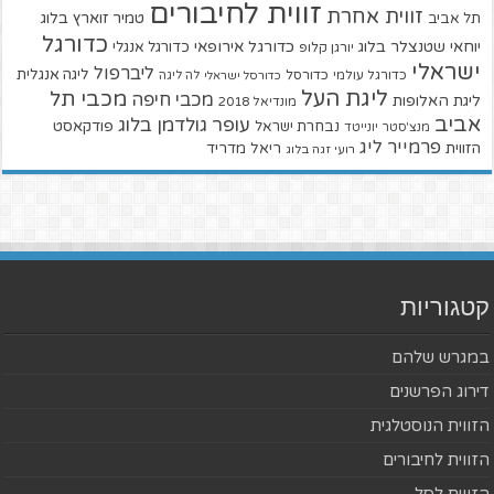
זווית לחיבורים
זווית אחרת
טמיר זוארץ בלוג
תל אביב
כדורגל
יוחאי שטנצלר בלוג
כדורגל אירופאי
כדורגל אנגלי
יורגן קלופ
ישראלי
ליברפול
ליגה אנגלית
כדורגל עולמי
כדורסל
כדורסל ישראלי
לה ליגה
ליגת העל
מכבי תל
מכבי חיפה
ליגת האלופות
מונדיאל 2018
אביב
עופר גולדמן בלוג
פודקאסט
נבחרת ישראל
מנצ'סטר יונייטד
פרמייר ליג
הזווית
ריאל מדריד
רועי זגה בלוג
קטגוריות
במגרש שלהם
דירוג הפרשנים
הזווית הנוסטלגית
הזווית לחיבורים
הזווית לסל