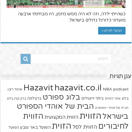
כשהייתי ילדה, וזה לא היה ממש מזמן, היו מבחינתי ארבעה
מועדוני כדורגל גדולים בישראל.
המשך לקרוא »
ענן תגיות
hazavit.co.il
Hazavit
NBA
podcast
אהוד ריבן
בלוג ספורט
ביתר ירושלים
ברצלונה
בלוג
אתר הזווית
ברק קורן בלוג
הבית של אוהדי הספורט
הבית של אוהדי הספורט
הזווית
הזווית
בישראל
הזווית המקצועית
הזוית
לחיבורים
הזווית לסל
הפועל באר שבע
הפועל