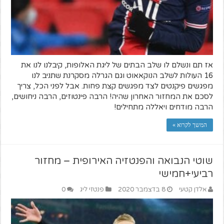
אז תם ונשלם לו שלב הבתים של ליגת האלופות, קיבלנו לנו את
16 העולות לשלב הנוקאאוט וגם הגרלה מסקרנת שתניב לנו
מפגשים פיקנטים לצד מפגשים קצת פחות. אבל לפני הכל, צריך
לסכם את המחזור האחרון שהיה! הרבה פינטוזים, הרבה ניחושים,
הרבה מודחים ויאללה מתחילים!
המשך לקרוא »
שוטי הנבואה והפנטזיה האירופית – מחזור
רביעי+חמישי
אלדן קטעי
8 בדצמבר 2020
פנטזי ליג
0