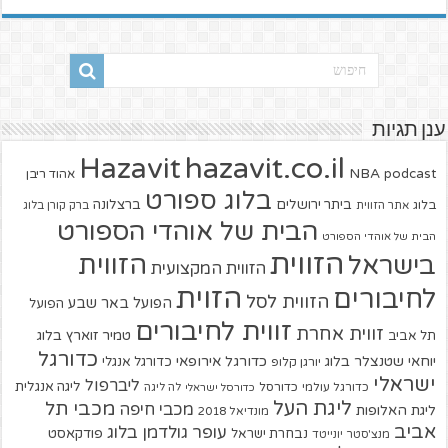
ענן תגיות
hazavit.co.il
Hazavit
NBA
podcast
אהוד ריבן
בלוג ספורט
ביתר ירושלים
ברצלונה
בלוג
אתר הזווית
ברק קורן בלוג
הבית של אוהדי הספורט
הבית של אוהדי הספורט
הזווית
הזווית
בישראל
הזווית המקצועית
הזוית
לחיבורים
הזווית לסל
הפועל באר שבע
הפועל
זווית לחיבורים
זווית אחרת
טמיר זוארץ בלוג
תל אביב
כדורגל
יוחאי שטנצלר בלוג
כדורגל אירופאי
כדורגל אנגלי
יורגן קלופ
ישראלי
ליברפול
ליגה אנגלית
כדורגל עולמי
כדורסל
כדורסל ישראלי
לה ליגה
ליגת העל
מכבי תל
מכבי חיפה
ליגת האלופות
מונדיאל 2018
אביב
עופר גולדמן בלוג
פודקאסט
נבחרת ישראל
מנצ'סטר יונייטד