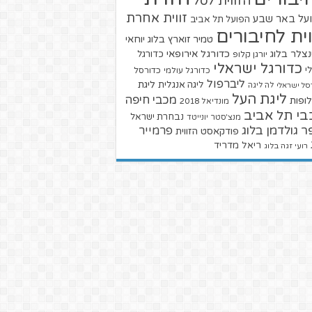
הזווית לסל
זווית אחרת
על באר שבע
הפועל תל אביב
וית לחיבורים
טמיר זוארץ בלוג
יוחאי
צלר בלוג
כדורגל אירופאי
כדורגל
יורגן קלופ
כדורגל ישראלי
י
כדורגל עולמי
כדורסל
ליברפול
ליגת
ליגה אנגלית
סל ישראלי
לה ליגה
ליגת העל
מכבי חיפה
ופות
מונדיאל 2018
בי תל אביב
נבחרת ישראל
מנצ'סטר יונייטד
ר גולדמן בלוג
פרמייר
פודקאסט הזווית
ריאל מדריד
רועי זגה בלוג