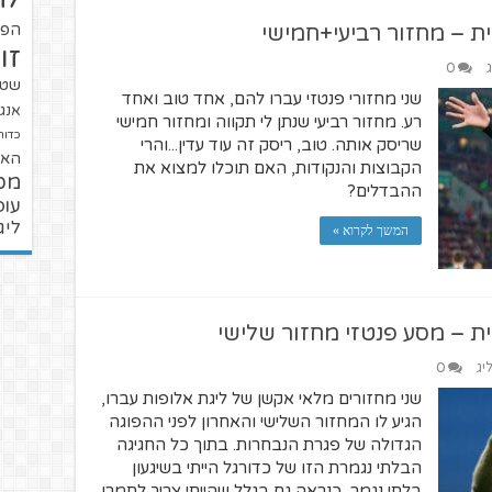
ת – מחזור רביעי+חמישי
הפו
זו
0
שטנ
שני מחזורי פנטזי עברו להם, אחד טוב ואחד
אנגל
רע. מחזור רביעי שנתן לי תקווה ומחזור חמישי
כדור
שריסק אותה. טוב, ריסק זה עוד עדין...והרי
האל
הקבוצות והנקודות, האם תוכלו למצוא את
מכ
ההבדלים?
עופ
ליג
המשך לקרוא »
ת – מסע פנטזי מחזור שלישי
יג
0
שני מחזורים מלאי אקשן של ליגת אלופות עברו,
הגיע לו המחזור השלישי והאחרון לפני ההפוגה
הגדולה של פגרת הנבחרות. בתוך כל החגיגה
הבלתי נגמרת הזו של כדורגל הייתי בשיגעון
בלתי נגמר, כנראה גם בגלל שהייתי צריך לתמרן