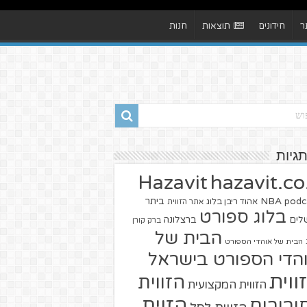
ר
חידונים
תוצאות
חנות
תגיות
hazavit.co.
Hazavit
NBA
podc
ביתר
אהוד ריבן בלוג
אתר הזווית
בלוג ספורט
שלים
ברצלונה
ברק קורן
הבית של
הבית של אוהדי הספורט
הדי הספורט בישראל
ווית
הזווית
הזווית המקצועית
הזוית
יבורים