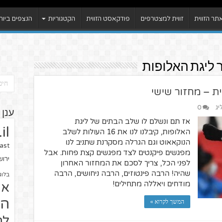
ר הזווית
זווית למצטרפים
פודקאסט הזווית
הקטגוריות
הנצפים ביות
 ליגת האלופות
ת – מחזור שישי
יג
0
ענן 
אז תם ונשלם לו שלב הבתים של ליגת
il
האלופות, קיבלנו לנו את 16 העולות לשלב
הנוקאאוט וגם הגרלה מסקרנת שתניב לנו
ast
מפגשים פיקנטים לצד מפגשים קצת פחות. אבל
ירו
לפני הכל, צריך לסכם את המחזור האחרון
שהיה! הרבה פינטוזים, הרבה ניחושים, הרבה
בלוג
מודחים ויאללה מתחילים!
או
הז
המשך לקרוא »
לח