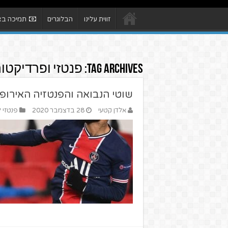
זווית עלינו
הבלוגרים
תמיכה באת
Tag Archives:
פנטזי ופרדיקטור
שוטי הנבואה והפנטזיה האירופי
אלדן קטעי
28 בדצמבר 2020
פנטזי ל