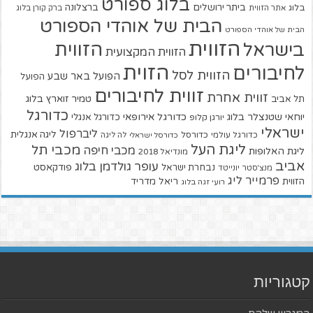
בלוג ספורט
ביתר ירושלים
ברצלונה
בלוג
אתר הזווית
ברק קורן בלוג
הבית של אוהדי הספורט
הבית של אוהדי הספורט
הזווית
הזווית
בישראל
הזווית המקצועית
הזוית
לחיבורים
הזווית לסל
הפועל באר שבע
הפועל
זווית לחיבורים
זווית אחרת
טמיר זוארץ בלוג
תל אביב
כדורגל
יוחאי שטנצלר בלוג
כדורגל אירופאי
כדורגל אנגלי
יורגן קלופ
ישראלי
ליברפול
ליגה אנגלית
כדורגל עולמי
כדורסל
כדורסל ישראלי
לה ליגה
ליגת העל
מכבי תל
מכבי חיפה
ליגת האלופות
מונדיאל 2018
אביב
עופר גולדמן בלוג
פודקאסט
נבחרת ישראל
מנצ'סטר יונייטד
פרמייר ליג
הזווית
ריאל מדריד
רועי זגה בלוג
קטגוריות