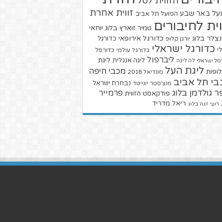
הזווית לסל
זווית אחרת
על באר שבע
הפועל תל אביב
וית לחיבורים
טמיר זוארץ בלוג
יוחאי
צלר בלוג
כדורגל אירופאי
כדורגל
יורגן קלופ
כדורגל ישראלי
י
כדורגל עולמי
כדורסל
ליברפול
ליגת
ליגה אנגלית
סל ישראלי
לה ליגה
ליגת העל
מכבי חיפה
ופות
מונדיאל 2018
בי תל אביב
נבחרת ישראל
מנצ'סטר יונייטד
ר גולדמן בלוג
פרמייר
פודקאסט הזווית
ריאל מדריד
רועי זגה בלוג