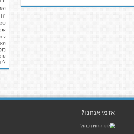
הפו
זו
שטנ
אנגל
כדור
האל
מכ
עופ
ליג
אז מי אנחנו ?