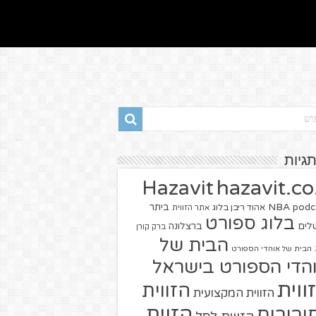
תגיות
hazavit.co.
Hazavit
NBA
podc
ביתר
אהוד ריבן בלוג
אתר הזווית
בלוג ספורט
שלים
ברצלונה
ברק קורן
הבית של
הבית של אוהדי הספורט
הדי הספורט בישראל
ווית
הזווית
הזווית המקצועית
הזוית
יבורים