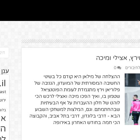
רץ, אצילי ומיכה
לחיבורים
0
ענן 
ההצלחה של מילאן היא קודם כל בשינוי
il
החשיבה המסורתית של המועדון, הגניבה של
פלוריאן וירץ מתגמדת לעומת הפוטנציאל
ast
שטמון בו, ואיך הפכו מיכה ואצילי לרכש הכי
ירו
לוהט של חלון ההעברות על אף הבעיתיות
שבהחתמתם. וגם, המלצות למשחקי השבוע
בלוג
הבא - דרבי בלונדון, דרבי בתל אביב, והקבוצה
או
הכי חמה בחודש האחרון באירופה
הז
לח