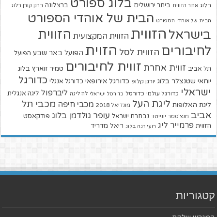
בלוג ספורט
ביתר ירושלים
ברצלונה
בלוג
אתר הזווית
ברק קורן בלוג
הבית של אוהדי הספורט
הבית של אוהדי הספורט
הזווית
הזווית
בישראל
הזווית המקצועית
הזוית
לחיבורים
הזווית לסל
הפועל באר שבע
הפועל
זווית לחיבורים
זווית אחרת
טמיר זוארץ בלוג
תל אביב
כדורגל
יוחאי שטנצלר בלוג
כדורגל אירופאי
כדורגל אנגלי
יורגן קלופ
ישראלי
ליברפול
ליגה אנגלית
כדורגל עולמי
כדורסל
כדורסל ישראלי
לה ליגה
ליגת העל
מכבי תל
מכבי חיפה
ליגת האלופות
מונדיאל 2018
אביב
עופר גולדמן בלוג
פודקאסט
נבחרת ישראל
מנצ'סטר יונייטד
פרמייר ליג
הזווית
ריאל מדריד
רועי זגה בלוג
קטגוריות