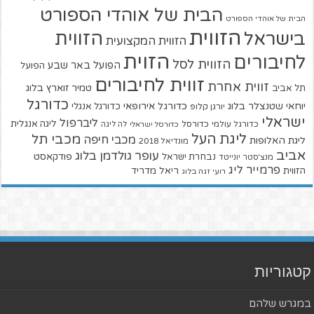
הבית של אוהדי הספורט
הבית של אוהדי הספורט
הזווית
הזווית
בישראל
הזווית המקצועית
הזוית
לחיבורים
הזווית לסל
הפועל באר שבע
הפועל
זווית לחיבורים
זווית אחרת
טמיר זוארץ בלוג
תל אביב
כדורגל
יוחאי שטנצלר בלוג
כדורגל אירופאי
כדורגל אנגלי
יורגן קלופ
ישראלי
ליברפול
ליגה אנגלית
כדורגל עולמי
כדורסל
כדורסל ישראלי
לה ליגה
ליגת העל
מכבי תל
מכבי חיפה
ליגת האלופות
מונדיאל 2018
אביב
עופר גולדמן בלוג
פודקאסט
נבחרת ישראל
מנצ'סטר יונייטד
פרמייר ליג
הזווית
ריאל מדריד
רועי זגה בלוג
קטגוריות
במגרש שלהם