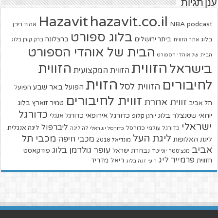
ענן תגיות
hazavit.co.il
Hazavit
NBA
podcast
אהוד ריבן
בלוג ספורט
ביתר ירושלים
ברצלונה
בלוג
אתר הזווית
ברק קורן בלוג
הבית של אוהדי הספורט
הבית של אוהדי הספורט
הזווית
הזווית
בישראל
הזווית המקצועית
הזוית
לחיבורים
הזווית לסל
הפועל באר שבע
הפועל
זווית לחיבורים
זווית אחרת
טמיר זוארץ בלוג
תל אביב
כדורגל
יוחאי שטנצלר בלוג
כדורגל אירופאי
כדורגל אנגלי
יורגן קלופ
ישראלי
ליברפול
ליגה אנגלית
כדורגל עולמי
כדורסל
כדורסל ישראלי
לה ליגה
ליגת העל
מכבי תל
מכבי חיפה
ליגת האלופות
מונדיאל 2018
אביב
עופר גולדמן בלוג
פודקאסט
נבחרת ישראל
מנצ'סטר יונייטד
פרמייר ליג
הזווית
ריאל מדריד
רועי זגה בלוג