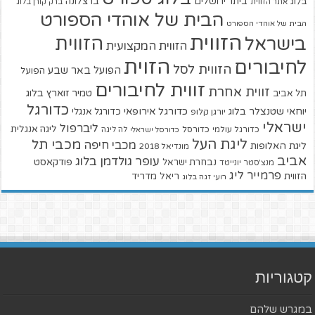
ביתר ירושלים
ברצלונה
בלוג
אתר הזווית
ברק קורן בלוג
הבית של אוהדי הספורט
הבית של אוהדי הספורט
הזווית
הזווית
בישראל
הזווית המקצועית
הזוית
לחיבורים
הזווית לסל
הפועל באר שבע
הפועל
זווית לחיבורים
זווית אחרת
טמיר זוארץ בלוג
תל אביב
כדורגל
יוחאי שטנצלר בלוג
כדורגל אירופאי
כדורגל אנגלי
יורגן קלופ
ישראלי
ליברפול
ליגה אנגלית
כדורגל עולמי
כדורסל
כדורסל ישראלי
לה ליגה
ליגת העל
מכבי תל
מכבי חיפה
ליגת האלופות
מונדיאל 2018
אביב
עופר גולדמן בלוג
פודקאסט
נבחרת ישראל
מנצ'סטר יונייטד
פרמייר ליג
הזווית
ריאל מדריד
רועי זגה בלוג
קטגוריות
במגרש שלהם