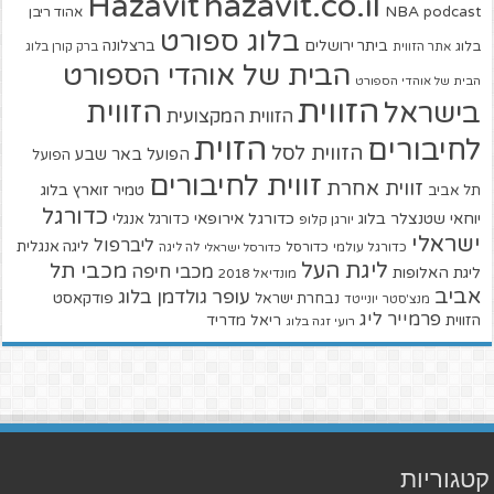
hazavit.co.il
Hazavit
NBA
podcast
אהוד ריבן
בלוג ספורט
ביתר ירושלים
ברצלונה
בלוג
אתר הזווית
ברק קורן בלוג
הבית של אוהדי הספורט
הבית של אוהדי הספורט
הזווית
הזווית
בישראל
הזווית המקצועית
הזוית
לחיבורים
הזווית לסל
הפועל באר שבע
הפועל
זווית לחיבורים
זווית אחרת
טמיר זוארץ בלוג
תל אביב
כדורגל
יוחאי שטנצלר בלוג
כדורגל אירופאי
כדורגל אנגלי
יורגן קלופ
ישראלי
ליברפול
ליגה אנגלית
כדורגל עולמי
כדורסל
כדורסל ישראלי
לה ליגה
ליגת העל
מכבי תל
מכבי חיפה
ליגת האלופות
מונדיאל 2018
אביב
עופר גולדמן בלוג
פודקאסט
נבחרת ישראל
מנצ'סטר יונייטד
פרמייר ליג
הזווית
ריאל מדריד
רועי זגה בלוג
קטגוריות