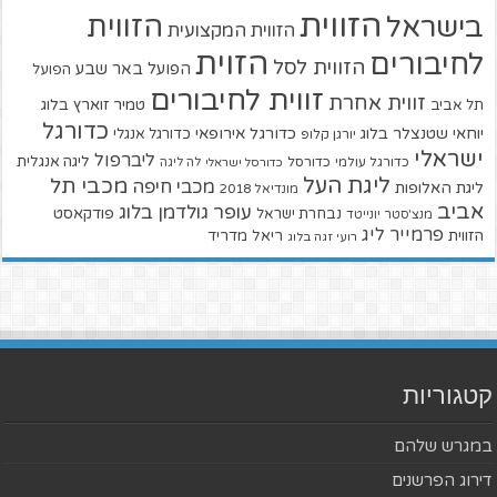
הזווית
הזווית
בישראל
הזווית המקצועית
הזוית
לחיבורים
הזווית לסל
הפועל באר שבע
הפועל
זווית לחיבורים
זווית אחרת
טמיר זוארץ בלוג
תל אביב
כדורגל
יוחאי שטנצלר בלוג
כדורגל אירופאי
כדורגל אנגלי
יורגן קלופ
ישראלי
ליברפול
ליגה אנגלית
כדורגל עולמי
כדורסל
כדורסל ישראלי
לה ליגה
ליגת העל
מכבי תל
מכבי חיפה
ליגת האלופות
מונדיאל 2018
אביב
עופר גולדמן בלוג
פודקאסט
נבחרת ישראל
מנצ'סטר יונייטד
פרמייר ליג
הזווית
ריאל מדריד
רועי זגה בלוג
קטגוריות
במגרש שלהם
דירוג הפרשנים